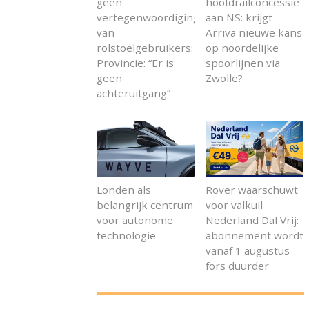
geen
hoofdrailconcessie
vertegenwoordiging
aan NS: krijgt
van
Arriva nieuwe kans
rolstoelgebruikers:
op noordelijke
Provincie: “Er is
spoorlijnen via
geen
Zwolle?
achteruitgang”
Londen als
Rover waarschuwt
belangrijk centrum
voor valkuil
voor autonome
Nederland Dal Vrij:
technologie
abonnement wordt
vanaf 1 augustus
fors duurder