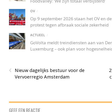
Foodvalley: ‘We zijn totaal verbijsterd’
OV
/
Op 9 september 2026 staan het OV en de r
protest tegen afbraak sociale zekerheid
ACTUEEL
/
GoVolta meldt treindiensten aan van De
Luxemburg – ook plan voor hogesnelheid
‹
Nieuw dagelijks bestuur voor de
2
Vervoerregio Amsterdam
c
GEEF EEN REACTIE