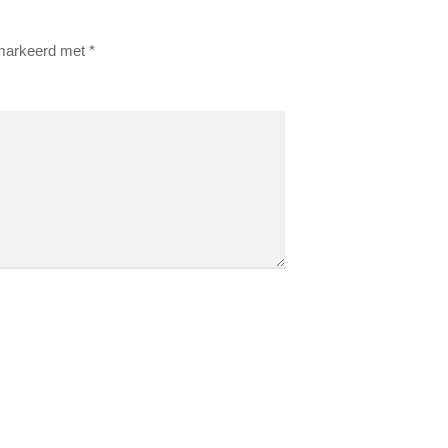
emarkeerd met
*