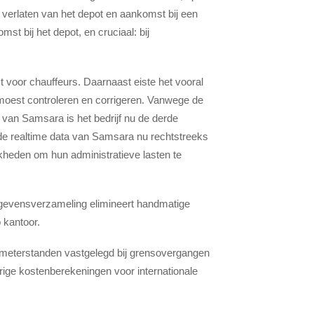
et verlaten van het depot en aankomst bij een
mst bij het depot, en cruciaal: bij
 voor chauffeurs. Daarnaast eiste het vooral
 moest controleren en corrigeren. Vanwege de
 van Samsara is het bedrijf nu de derde
 de realtime data van Samsara nu rechtstreeks
jkheden om hun administratieve lasten te
gevensverzameling elimineert handmatige
 kantoor.
ometerstanden vastgelegd bij grensovergangen
rige kostenberekeningen voor internationale