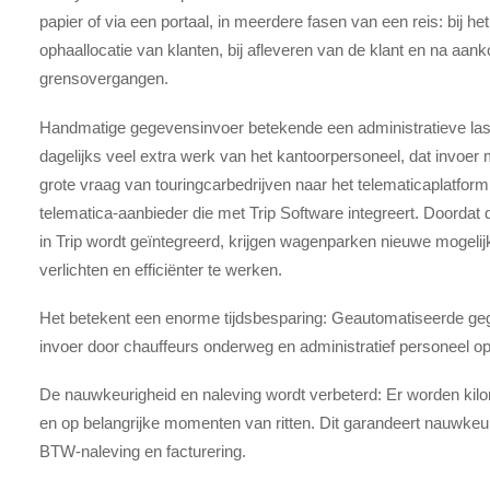
papier of via een portaal, in meerdere fasen van een reis: bij h
ophaallocatie van klanten, bij afleveren van de klant en na aanko
grensovergangen.
Handmatige gegevensinvoer betekende een administratieve last
dagelijks veel extra werk van het kantoorpersoneel, dat invoer
grote vraag van touringcarbedrijven naar het telematicaplatform
telematica-aanbieder die met Trip Software integreert. Doordat
in Trip wordt geïntegreerd, krijgen wagenparken nieuwe mogeli
verlichten en efficiënter te werken.
Het betekent een enorme tijdsbesparing: Geautomatiseerde ge
invoer door chauffeurs onderweg en administratief personeel op
De nauwkeurigheid en naleving wordt verbeterd: Er worden kil
en op belangrijke momenten van ritten. Dit garandeert nauwkeu
BTW-naleving en facturering.