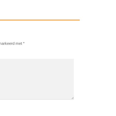
emarkeerd met
*