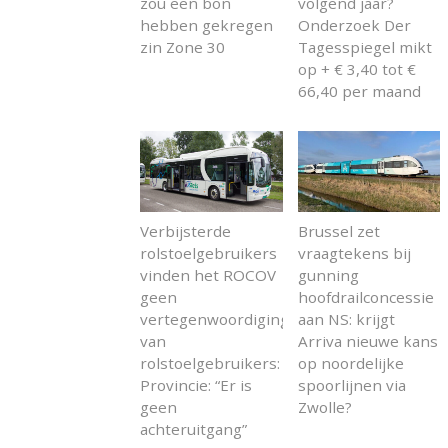
zou een bon
volgend jaar?
hebben gekregen
Onderzoek Der
zin Zone 30
Tagesspiegel mikt
op + € 3,40 tot €
66,40 per maand
Verbijsterde
Brussel zet
rolstoelgebruikers
vraagtekens bij
vinden het ROCOV
gunning
geen
hoofdrailconcessie
vertegenwoordiging
aan NS: krijgt
van
Arriva nieuwe kans
rolstoelgebruikers:
op noordelijke
Provincie: “Er is
spoorlijnen via
geen
Zwolle?
achteruitgang”