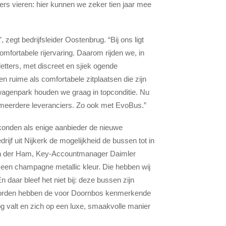
ers vieren: hier kunnen we zeker tien jaar mee
zegt bedrijfsleider Oostenbrug. “Bij ons ligt
mfortabele rijervaring. Daarom rijden we, in
etters, met discreet en sjiek ogende
n ruime als comfortabele zitplaatsen die zijn
 wagenpark houden we graag in topconditie. Nu
meerdere leveranciers. Zo ook met EvoBus.”
konden als enige aanbieder de nieuwe
drijf uit Nijkerk de mogelijkheid de bussen tot in
van der Ham, Key-Accountmanager Daimler
een champagne metallic kleur. Die hebben wij
daar bleef het niet bij: deze bussen zijn
sborden hebben de voor Doornbos kenmerkende
oog valt en zich op een luxe, smaakvolle manier