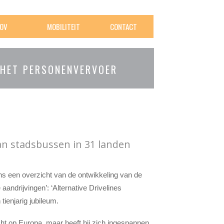
OV
MOBILITEIT
CONTACT
 HET PERSONENVERVOER
an stadsbussen in 31 landen
s een overzicht van de ontwikkeling van de
andrijvingen’: ‘Alternative Drivelines
tienjarig jubileum.
icht op Europa, maar heeft hij zich ingespannen