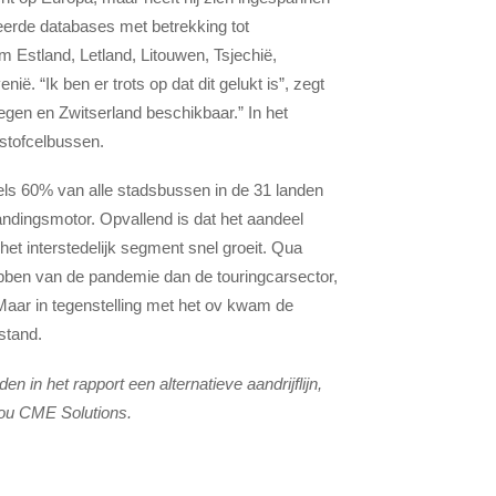
eerde databases met betrekking tot
 om Estland, Letland, Litouwen, Tsjechië,
ië. “Ik ben er trots op dat dit gelukt is”, zegt
gen en Zwitserland beschikbaar.” In het
dstofcelbussen.
ddels 60% van alle stadsbussen in de 31 landen
randingsmotor. Opvallend is dat het aandeel
 interstedelijk segment snel groeit. Qua
ebben van de pandemie dan de touringcarsector,
 Maar in tegenstelling met het ov kwam de
lstand.
n in het rapport een alternatieve aandrijflijn,
rou CME Solutions.