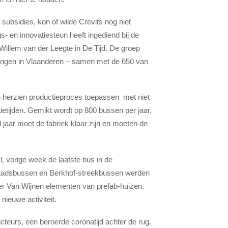
ubsidies, kon of wilde Crevits nog niet
s- en innovatiesteun heeft ingediend bij de
illem van der Leegte in De Tijd. De groep
igingen in Vlaanderen – samen met de 650 van
ig herzien productieproces toepassen met niet
ietijden. Gemikt wordt op 800 bussen per jaar,
 jaar moet de fabriek klaar zijn en moeten de
L vorige week de laatste bus in de
-stadsbussen en Berkhof-streekbussen werden
 Van Wijnen elementen van prefab-huizen.
ieuwe activiteit.
teurs, een beroerde coronatijd achter de rug.