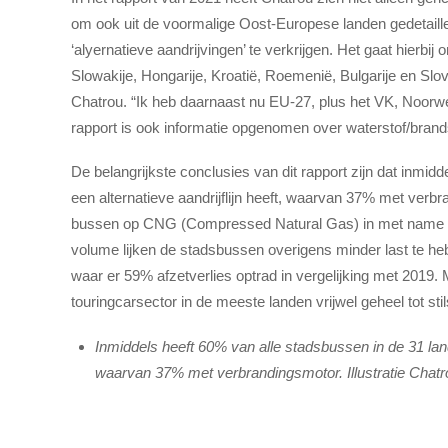
om ook uit de voormalige Oost-Europese landen gedetaill
‘alyernatieve aandrijvingen’ te verkrijgen. Het gaat hierbij
Slowakije, Hongarije, Kroatië, Roemenië, Bulgarije en Sloven
Chatrou. “Ik heb daarnaast nu EU-27, plus het VK, Noorwe
rapport is ook informatie opgenomen over waterstof/bran
De belangrijkste conclusies van dit rapport zijn dat inmi
een alternatieve aandrijflijn heeft, waarvan 37% met verb
bussen op CNG (Compressed Natural Gas) in met name het
volume lijken de stadsbussen overigens minder last te h
waar er 59% afzetverlies optrad in vergelijking met 2019.
touringcarsector in de meeste landen vrijwel geheel tot sti
Inmiddels heeft 60% van alle stadsbussen in de 31 lande
waarvan 37% met verbrandingsmotor. Illustratie Chat