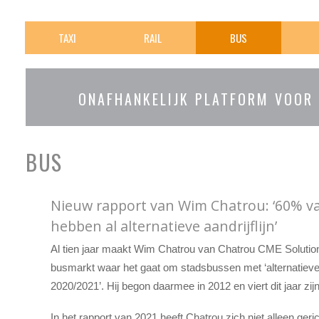
TAXI
RAIL
BUS
ONAFHANKELIJK PLATFORM VOOR
BUS
Nieuw rapport van Wim Chatrou: ‘60% v
hebben al alternatieve aandrijflijn’
Al tien jaar maakt Wim Chatrou van Chatrou CME Solution
busmarkt waar het gaat om stadsbussen met ‘alternatieve a
2020/2021’. Hij begon daarmee in 2012 en viert dit jaar zijn 
In het rapport van 2021 heeft Chatrou zich niet alleen ger