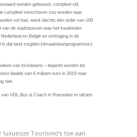
kenswaard worden gebouwd, compleet stil.
ctie compleet verschoven zou worden naar
anden vol had, werd slechts één order van 100
t van de stadsbussen was het kwakkelen
 Nederland en België en vertraging in de
l in dat land zorgden klimaatsteunprogramma’s
weken van lockdowns – beperkt worden tot
inst daalde van 6 miljoen euro in 2019 naar
g niet.
 van VDL Bus & Coach in Roeselare er uitzien.
r luxueuze Tourismo’s toe aan