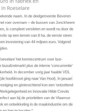
uro in fabriek en
 in Roeselare
n bekende naam. In de deelgemeente Beveren
het roer overnam – de bussen van Jonckheere
n, is compleet versleten en wordt nu door de
vits op een terrein van 8 ha. de eerste steen
een investering van 44 miljoen euro. Volgend
jden.
Roeselare’ het kenniscentrum voor bus-
e busafzetmarkt plus de interne ‘concurrentie’
kerheid. In december vorig jaar haalde VDL
(de hoofdmoot ging naar Van Hool). In januari
estiging en gisterochtend kon een ‘ontzettend
Werkgelegenheid en Innovatie Hilde Crevits
rfect aan bij de prioriteiten van de Vlaamse
ek en ontwikkeling in de maakindustrie om de
n en hier te houden.”