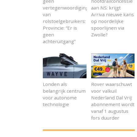
geen
hoofdrailconcessie
vertegenwoordiging
aan NS: krijgt
van
Arriva nieuwe kans
rolstoelgebruikers:
op noordelijke
Provincie: “Er is
spoorlijnen via
geen
Zwolle?
achteruitgang”
Londen als
Rover waarschuwt
belangrijk centrum
voor valkuil
voor autonome
Nederland Dal Vrij:
technologie
abonnement wordt
vanaf 1 augustus
fors duurder