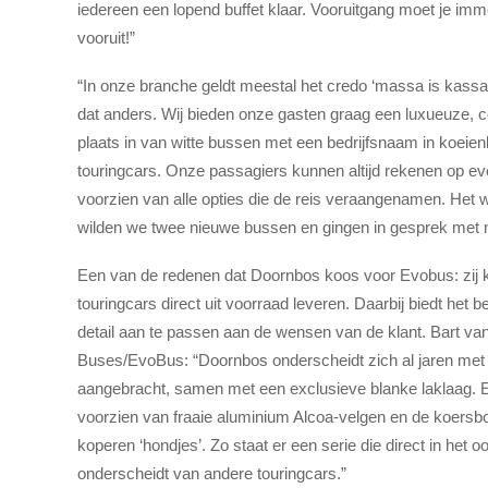
iedereen een lopend buffet klaar. Vooruitgang moet je imm
vooruit!”
“In onze branche geldt meestal het credo ‘massa is kassa’, 
dat anders. Wij bieden onze gasten graag een luxueuze, co
plaats in van witte bussen met een bedrijfsnaam in koeienl
touringcars. Onze passagiers kunnen altijd rekenen op eve
voorzien van alle opties die de reis veraangenamen. Het
wilden we twee nieuwe bussen en gingen in gesprek met 
Een van de redenen dat Doornbos koos voor Evobus: zij 
touringcars direct uit voorraad leveren. Daarbij biedt het be
detail aan te passen aan de wensen van de klant. Bart 
Buses/EvoBus: “Doornbos onderscheidt zich al jaren met 
aangebracht, samen met een exclusieve blanke laklaag. En 
voorzien van fraaie aluminium Alcoa-velgen en de koer
koperen ‘hondjes’. Zo staat er een serie die direct in het 
onderscheidt van andere touringcars.”