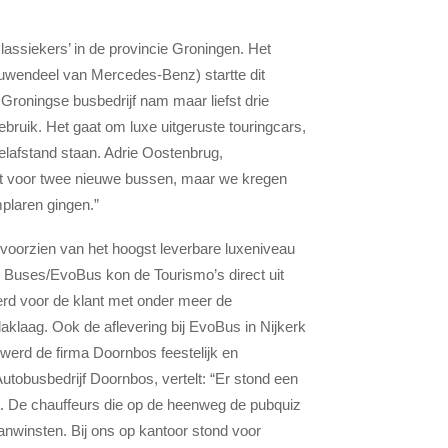
lassiekers’ in de provincie Groningen. Het
eeuwendeel van Mercedes-Benz) startte dit
 Groningse busbedrijf nam maar liefst drie
uik. Het gaat om luxe uitgeruste touringcars,
elafstand staan. Adrie Oostenbrug,
arkt voor twee nieuwe bussen, maar we kregen
plaren gingen.”
 voorzien van het hoogst leverbare luxeniveau
r Buses/EvoBus kon de Tourismo’s direct uit
rd voor de klant met onder meer de
laag. Ook de aflevering bij EvoBus in Nijkerk
 werd de firma Doornbos feestelijk en
tobusbedrijf Doornbos, vertelt: “Er stond een
ut. De chauffeurs die op de heenweg de pubquiz
nwinsten. Bij ons op kantoor stond voor