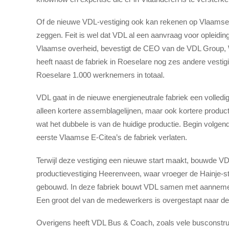
Of de nieuwe VDL-vestiging ook kan rekenen op Vlaamse s
zeggen. Feit is wel dat VDL al een aanvraag voor opleiding
Vlaamse overheid, bevestigt de CEO van de VDL Group, W
heeft naast de fabriek in Roeselare nog zes andere vest
Roeselare 1.000 werknemers in totaal.
VDL gaat in de nieuwe energieneutrale fabriek een volled
alleen kortere assemblagelijnen, maar ook kortere product
wat het dubbele is van de huidige productie. Begin volgend
eerste Vlaamse E-Citea’s de fabriek verlaten.
Terwijl deze vestiging een nieuwe start maakt, bouwde VD
productievestiging Heerenveen, waar vroeger de Hainje
gebouwd. In deze fabriek bouwt VDL samen met aannemer
Een groot del van de medewerkers is overgestapt naar de n
Overigens heeft VDL Bus & Coach, zoals vele busconstruc