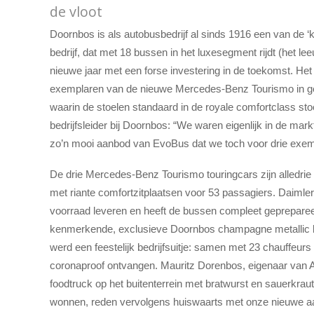
de vloot
Doornbos is als autobusbedrijf al sinds 1916 een van de ‘k
bedrijf, dat met 18 bussen in het luxesegment rijdt (het l
nieuwe jaar met een forse investering in de toekomst. Het
exemplaren van de nieuwe Mercedes-Benz Tourismo in gebr
waarin de stoelen standaard in de royale comfortclass sto
bedrijfsleider bij Doornbos: “We waren eigenlijk in de m
zo’n mooi aanbod van EvoBus dat we toch voor drie exem
De drie Mercedes-Benz Tourismo touringcars zijn alledrie
met riante comfortzitplaatsen voor 53 passagiers. Daimle
voorraad leveren en heeft de bussen compleet gepreparee
kenmerkende, exclusieve Doornbos champagne metallic lak
werd een feestelijk bedrijfsuitje: samen met 23 chauffeurs
coronaproof ontvangen. Mauritz Dorenbos, eigenaar van Au
foodtruck op het buitenterrein met bratwurst en sauerkra
wonnen, reden vervolgens huiswaarts met onze nieuwe aa