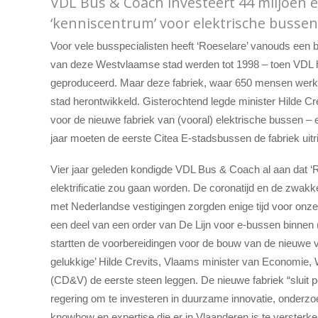
VDL Bus & Coach investeert 44 miljoen e
‘kenniscentrum’ voor elektrische bussen
Voor vele busspecialisten heeft ‘Roeselare’ vanouds ee
van deze Westvlaamse stad werden tot 1998 – toen VDL 
geproduceerd. Maar deze fabriek, waar 650 mensen werke
stad herontwikkeld. Gisterochtend legde minister Hilde Cre
voor de nieuwe fabriek van (vooral) elektrische bussen – 
jaar moeten de eerste Citea E-stadsbussen de fabriek uitri
Vier jaar geleden kondigde VDL Bus & Coach al aan dat ‘
elektrificatie zou gaan worden. De coronatijd en de zwakk
met Nederlandse vestigingen zorgden enige tijd voor onze
een deel van een order van De Lijn voor e-bussen binnen 
startten de voorbereidingen voor de bouw van de nieuwe v
gelukkige’ Hilde Crevits, Vlaams minister van Economie, 
(CD&V) de eerste steen leggen. De nieuwe fabriek “sluit pe
regering om te investeren in duurzame innovatie, onderzo
knowhow en expertise die er in Vlaanderen is te versterke