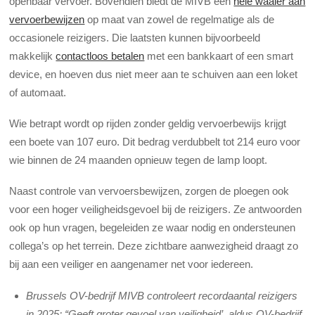
openbaar vervoer. Bovendien biedt de MIVB een
hele waaier aan
vervoerbewijzen
op maat van zowel de regelmatige als de
occasionele reizigers. Die laatsten kunnen bijvoorbeeld
makkelijk
contactloos betalen
met een bankkaart of een smart
device, en hoeven dus niet meer aan te schuiven aan een loket
of automaat.
Wie betrapt wordt op rijden zonder geldig vervoerbewijs krijgt
een boete van 107 euro. Dit bedrag verdubbelt tot 214 euro voor
wie binnen de 24 maanden opnieuw tegen de lamp loopt.
Naast controle van vervoersbewijzen, zorgen de ploegen ook
voor een hoger veiligheidsgevoel bij de reizigers. Ze antwoorden
ook op hun vragen, begeleiden ze waar nodig en ondersteunen
collega’s op het terrein. Deze zichtbare aanwezigheid draagt zo
bij aan een veiliger en aangenamer net voor iedereen.
Brussels OV-bedrijf MIVB controleert recordaantal reizigers
in 2025; “Geeft groter gevoel van veiligheid’, aldus OV-bedrijf.