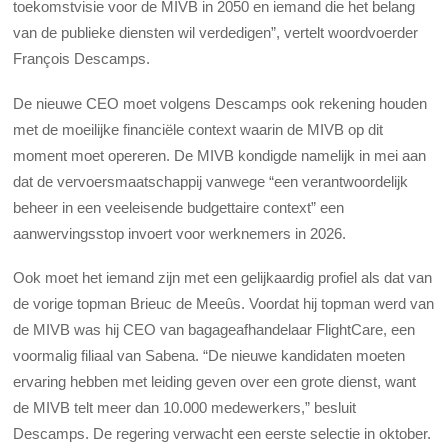
toekomstvisie voor de MIVB in 2050 en iemand die het belang
van de publieke diensten wil verdedigen”, vertelt woordvoerder
François Descamps.
De nieuwe CEO moet volgens Descamps ook rekening houden
met de moeilijke financiële context waarin de MIVB op dit
moment moet opereren. De MIVB kondigde namelijk in mei aan
dat de vervoersmaatschappij vanwege “een verantwoordelijk
beheer in een veeleisende budgettaire context” een
aanwervingsstop invoert voor werknemers in 2026.
Ook moet het iemand zijn met een gelijkaardig profiel als dat van
de vorige topman Brieuc de Meeûs. Voordat hij topman werd van
de MIVB was hij CEO van bagageafhandelaar FlightCare, een
voormalig filiaal van Sabena. “De nieuwe kandidaten moeten
ervaring hebben met leiding geven over een grote dienst, want
de MIVB telt meer dan 10.000 medewerkers,” besluit
Descamps. De regering verwacht een eerste selectie in oktober.