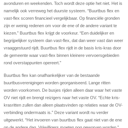
avonduren en weekenden. Toch wordt deze optie het niet. Het is
namelijk ook verreweg het duurste systeem. “Buurtbus flex en
vast-flex scoren financieel vergelijkbaar. Op financiële gronden
zijn er weinig redenen om voor de ene of de andere variant te
kiezen.” Buurtbus flex krijgt de voorkeur. “Een duidelijker en
begrijpelijker systeem dan vast-flex, dat dan weer vast dan weer
vraaggestuurd rijdt. Buurtbus flex rijdt in de basis kris-kras door
de gemeente waar vast-flex binnen kleinere vervoersgebieden
rond overstappunten opereert.”
Buurtbus flex kan onafhankelijker van de bestaande
buurtbusverenigingen worden georganiseerd. Lange ritten
worden voorkomen. De busjes rijden alleen daar waar het vaste
OV niet rijdt en brengt reizigers naar het vaste OV. “Echte kris-
krasritten zullen dan alleen plaatsvinden op relaties waar de OV-
verbinding ondermaats is.” Deze variant wordt nu verder
uitgewerkt. “Het invoeren van buurtbus flex gaat niet van de ene
op de andere dag. Vrijwilligers moeten nog geworven worden.”