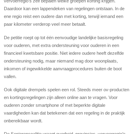
vervoerregio’s zelf bepalen welke groepen korting krijgen.
Daardoor kan een lappendeken van regelingen ontstaan. In de
ene regio reist een oudere dan met korting, terwijl iemand een
paar kilometer verderop veel meer betaalt.
De petitie roept op tot één eenvoudige landelijke basisregeling
voor ouderen, met extra ondersteuning voor ouderen in een
financieel kwetsbare positie. Niet iedere oudere heeft dezelfde
ondersteuning nodig, maar niemand mag door woonplaats,
inkomen of ingewikkelde aanvraagprocedures buiten de boot
vallen.
Ook digitale drempels spelen een rol. Steeds meer ov-producten
en kortingsregelingen zijn alleen online aan te vragen. Voor
ouderen zonder smartphone of met beperkte digitale
vaardigheden kan dat betekenen dat een regeling in de praktijk
onbereikbaar wordt.
De Seniorencoalitie vraagt overheid, provincies, vervoerregio’s