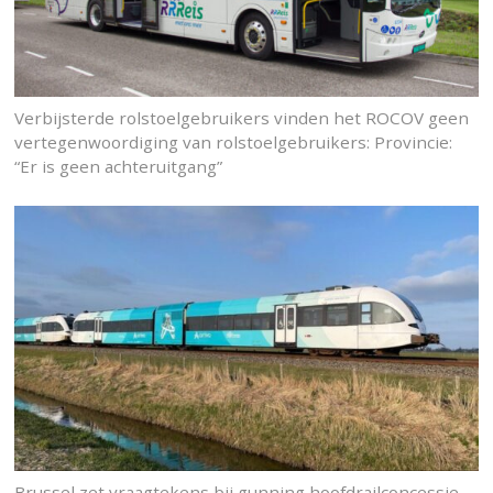
Verbijsterde rolstoelgebruikers vinden het ROCOV geen
vertegenwoordiging van rolstoelgebruikers: Provincie:
“Er is geen achteruitgang”
Brussel zet vraagtekens bij gunning hoofdrailconcessie