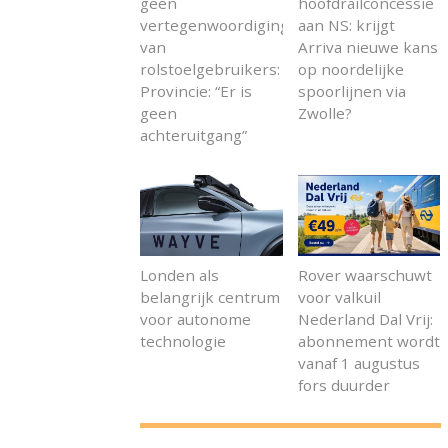
geen
hoofdrailconcessie
vertegenwoordiging
aan NS: krijgt
van
Arriva nieuwe kans
rolstoelgebruikers:
op noordelijke
Provincie: “Er is
spoorlijnen via
geen
Zwolle?
achteruitgang”
Londen als
Rover waarschuwt
belangrijk centrum
voor valkuil
voor autonome
Nederland Dal Vrij:
technologie
abonnement wordt
vanaf 1 augustus
fors duurder