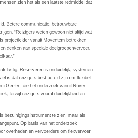
el mensen zien het als een laatste redmiddel dat
heid. Betere communicatie, betrouwbare
rijgen. “Reizigers weten gewoon niet altijd wat
als projectleider vanuit Moventem betrokken
s en denken aan speciale doelgroepenvervoer.
elkaar.”
aak lastig. Reserveren is onduidelijk, systemen
el is dat reizigers best bereid zijn om flexibel
omi Geelen, die het onderzoek vanuit Rover
k, terwijl reizigers vooral duidelijkheid en
s bezuinigingsinstrument te zien, maar als
tgangspunt. Op basis van het onderzoek
oor overheden en vervoerders om flexvervoer