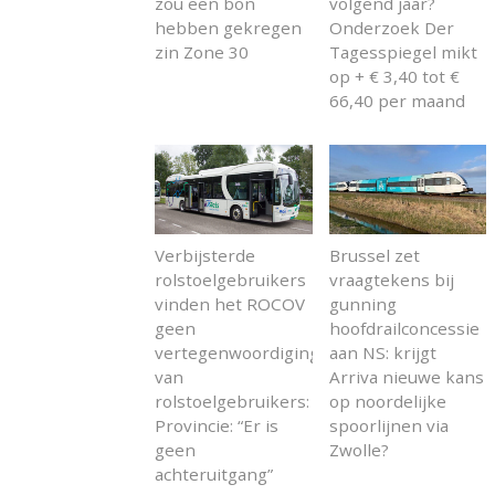
zou een bon
volgend jaar?
hebben gekregen
Onderzoek Der
zin Zone 30
Tagesspiegel mikt
op + € 3,40 tot €
66,40 per maand
Verbijsterde
Brussel zet
rolstoelgebruikers
vraagtekens bij
vinden het ROCOV
gunning
geen
hoofdrailconcessie
vertegenwoordiging
aan NS: krijgt
van
Arriva nieuwe kans
rolstoelgebruikers:
op noordelijke
Provincie: “Er is
spoorlijnen via
geen
Zwolle?
achteruitgang”