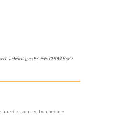
m
o heeft verbetering nodig’. Foto CROW-KpVV.
 bestuurders zou een bon hebben