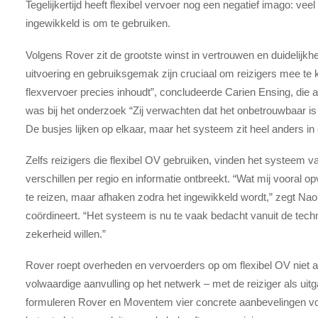
Tegelijkertijd heeft flexibel vervoer nog een negatief imago: ve
ingewikkeld is om te gebruiken.
Volgens Rover zit de grootste winst in vertrouwen en duidelijk
uitvoering en gebruiksgemak zijn cruciaal om reizigers mee te k
flexvervoer precies inhoudt”, concludeerde Carien Ensing, die 
was bij het onderzoek “Zij verwachten dat het onbetrouwbaar i
De busjes lijken op elkaar, maar het systeem zit heel anders in 
Zelfs reizigers die flexibel OV gebruiken, vinden het systeem v
verschillen per regio en informatie ontbreekt. “Wat mij vooral opvi
te reizen, maar afhaken zodra het ingewikkeld wordt,” zegt Na
coördineert. “Het systeem is nu te vaak bedacht vanuit de technie
zekerheid willen.”
Rover roept overheden en vervoerders op om flexibel OV niet al
volwaardige aanvulling op het netwerk – met de reiziger als ui
formuleren Rover en Moventem vier concrete aanbevelingen v