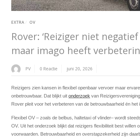
EXTRA
/
OV
Rover: ‘Reiziger niet negatief
maar imago heeft verbeterin
PV
0 Reactie
juni 20, 2026
Reizigers zien kansen in flexibel openbaar vervoer maar ervaren
onbetrouwbaar. Dat blijkt uit
onderzoek
van Reizigersverenigin
Rover pleit voor het verbeteren van de betrouwbaarheid én het 
Flexibel OV – zoals de belbus, haltetaxi of vlinder– wordt steeds
OV. Uit het onderzoek blijkt dat reizigers flexibiliteit best will
voorwaarden. Betrouwbaarheid en overstapzekerheid zijn daarbij 