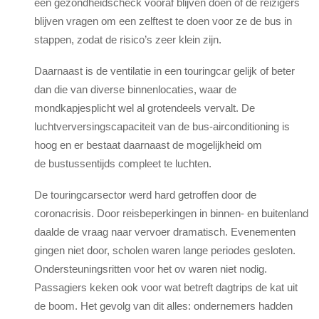
een gezondheidscheck vooraf blijven doen of de reizigers
blijven vragen om een zelftest te doen voor ze de
bus
in
stappen, zodat de risico’s zeer klein zijn.
Daarnaast is de ventilatie in een touringcar gelijk of beter
dan die van diverse binnenlocaties, waar de
mondkapjesplicht wel al grotendeels vervalt. De
luchtverversingscapaciteit van de
bus
-airconditioning is
hoog en er bestaat daarnaast de mogelijkheid om
de
bus
tussentijds compleet te luchten.
De touringcarsector werd hard getroffen door de
coronacrisis. Door reisbeperkingen in binnen- en buitenland
daalde de vraag naar vervoer dramatisch. Evenementen
gingen niet door, scholen waren lange periodes gesloten.
Ondersteuningsritten voor het ov waren niet nodig.
Passagiers keken ook voor wat betreft dagtrips de kat uit
de boom. Het gevolg van dit alles: ondernemers hadden