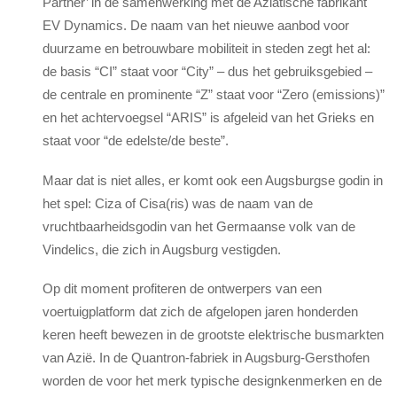
Partner’ in de samenwerking met de Aziatische fabrikant
EV Dynamics. De naam van het nieuwe aanbod voor
duurzame en betrouwbare mobiliteit in steden zegt het al:
de basis “CI” staat voor “City” – dus het gebruiksgebied –
de centrale en prominente “Z” staat voor “Zero (emissions)”
en het achtervoegsel “ARIS” is afgeleid van het Grieks en
staat voor “de edelste/de beste”.
Maar dat is niet alles, er komt ook een Augsburgse godin in
het spel: Ciza of Cisa(ris) was de naam van de
vruchtbaarheidsgodin van het Germaanse volk van de
Vindelics, die zich in Augsburg vestigden.
Op dit moment profiteren de ontwerpers van een
voertuigplatform dat zich de afgelopen jaren honderden
keren heeft bewezen in de grootste elektrische busmarkten
van Azië. In de Quantron-fabriek in Augsburg-Gersthofen
worden de voor het merk typische designkenmerken en de