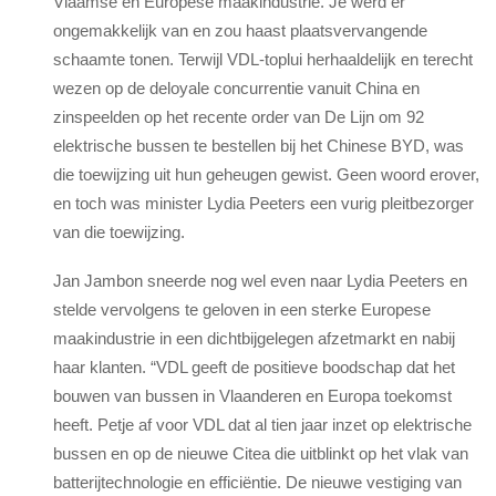
Vlaamse en Europese maakindustrie. Je werd er
ongemakkelijk van en zou haast plaatsvervangende
schaamte tonen. Terwijl VDL-toplui herhaaldelijk en terecht
wezen op de deloyale concurrentie vanuit China en
zinspeelden op het recente order van De Lijn om 92
elektrische bussen te bestellen bij het Chinese BYD, was
die toewijzing uit hun geheugen gewist. Geen woord erover,
en toch was minister Lydia Peeters een vurig pleitbezorger
van die toewijzing.
Jan Jambon sneerde nog wel even naar Lydia Peeters en
stelde vervolgens te geloven in een sterke Europese
maakindustrie in een dichtbijgelegen afzetmarkt en nabij
haar klanten. “VDL geeft de positieve boodschap dat het
bouwen van bussen in Vlaanderen en Europa toekomst
heeft. Petje af voor VDL dat al tien jaar inzet op elektrische
bussen en op de nieuwe Citea die uitblinkt op het vlak van
batterijtechnologie en efficiëntie. De nieuwe vestiging van