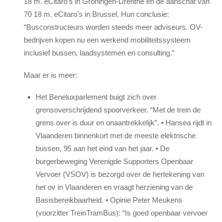
18 m. eCitaro’s in Groningen-Drenthe en de aanschaf van
70 18 m. eCitaro’s in Brussel. Hun conclusie:
“Busconstructeurs worden steeds meer adviseurs. OV-
bedrijven kopen nu een werkend mobiliteitssysteem
inclusief bussen, laadsystemen en consulting.”
Maar er is meer:
Het Beneluxparlement buigt zich over
grensoverschrijdend spoorverkeer. “Met de trein de
grens over is duur en onaantrekkelijk”. • Hansea rijdt in
Vlaanderen binnenkort met de meeste elektrische
bussen, 95 aan het eind van het jaar. • De
burgerbeweging Verenigde Supporters Openbaar
Vervoer (VSOV) is bezorgd over de hertekening van
het ov in Vlaanderen en vraagt herziening van de
Basisbereikbaarheid. • Opinie Peter Meukens
(voorzitter TreinTramBus): “Is goed openbaar vervoer