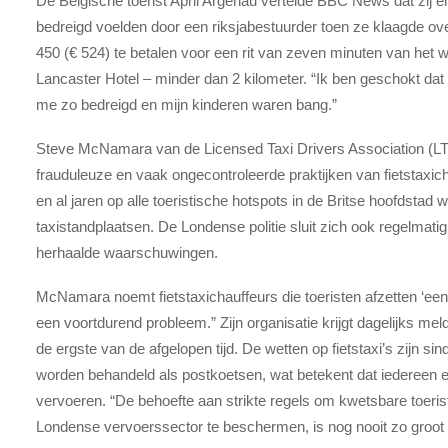
De Belgische toerist April Argenau vertelde BBC News dat zij e
bedreigd voelden door een riksjabestuurder toen ze klaagde ove
450 (€ 524) te betalen voor een rit van zeven minuten van het 
Lancaster Hotel – minder dan 2 kilometer. “Ik ben geschokt da
me zo bedreigd en mijn kinderen waren bang.”
Steve McNamara van de Licensed Taxi Drivers Association (L
frauduleuze en vaak ongecontroleerde praktijken van fietstaxi
en al jaren op alle toeristische hotspots in de Britse hoofdstad
taxistandplaatsen. De Londense politie sluit zich ook regelmati
herhaalde waarschuwingen.
McNamara noemt fietstaxichauffeurs die toeristen afzetten ‘een n
een voortdurend probleem.” Zijn organisatie krijgt dagelijks me
de ergste van de afgelopen tijd. De wetten op fietstaxi’s zijn sin
worden behandeld als postkoetsen, wat betekent dat iedereen e
vervoeren. “De behoefte aan strikte regels om kwetsbare toeris
Londense vervoerssector te beschermen, is nog nooit zo groot