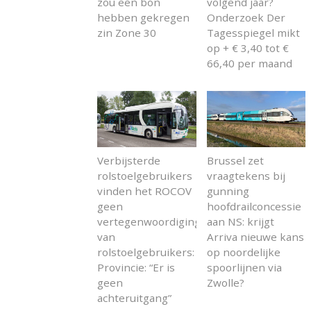
zou een bon
volgend jaar?
hebben gekregen
Onderzoek Der
zin Zone 30
Tagesspiegel mikt
op + € 3,40 tot €
66,40 per maand
Verbijsterde
Brussel zet
rolstoelgebruikers
vraagtekens bij
vinden het ROCOV
gunning
geen
hoofdrailconcessie
vertegenwoordiging
aan NS: krijgt
van
Arriva nieuwe kans
rolstoelgebruikers:
op noordelijke
Provincie: “Er is
spoorlijnen via
geen
Zwolle?
achteruitgang”