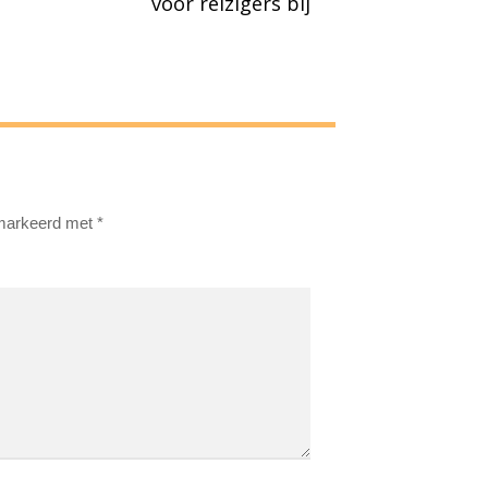
voor reizigers bij
emarkeerd met
*