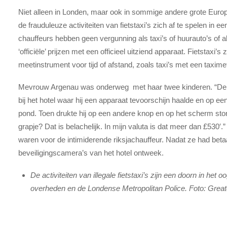
Niet alleen in Londen, maar ook in sommige andere grote Europe
de frauduleuze activiteiten van fietstaxi’s zich af te spelen in e
chauffeurs hebben geen vergunning als taxi’s of huurauto’s of a
‘officiële’ prijzen met een officieel uitziend apparaat. Fietstaxi’s z
meetinstrument voor tijd of afstand, zoals taxi’s met een taxime
Mevrouw Argenau was onderweg met haar twee kinderen. “De 
bij het hotel waar hij een apparaat tevoorschijn haalde en op e
pond. Toen drukte hij op een andere knop en op het scherm ston
grapje? Dat is belachelijk. In mijn valuta is dat meer dan £530
waren voor de intimiderende riksjachauffeur. Nadat ze had betaal
beveiligingscamera’s van het hotel ontweek.
De activiteiten van illegale fietstaxi’s zijn een doorn in het
overheden en de Londense Metropolitan Police. Foto: Great