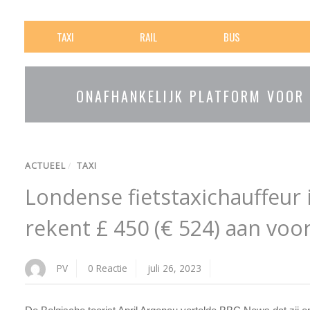
TAXI
RAIL
BUS
ONAFHANKELIJK PLATFORM VOOR
ACTUEEL
/
TAXI
Londense fietstaxichauffeur 
rekent £ 450 (€ 524) aan voor
PV
0 Reactie
juli 26, 2023