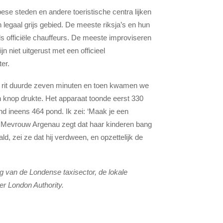
se steden en andere toeristische centra lijken
en legaal grijs gebied. De meeste riksja’s en hun
ls officiële chauffeurs. De meeste improviseren
ijn niet uitgerust met een officieel
ter.
rit duurde zeven minuten en toen kwamen we
en knop drukte. Het apparaat toonde eerst 330
d ineens 464 pond. Ik zei: ‘Maak je een
′.” Mevrouw Argenau zegt dat haar kinderen bang
d, zei ze dat hij verdween, en opzettelijk de
 oog van de Londense taxisector, de lokale
er London Authority.