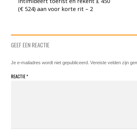
intimideert toerist en rekent £ 450
(€ 524) aan voor korte rit – 2
GEEF EEN REACTIE
Je e-mailadres wordt niet gepubliceerd.
Vereiste velden zijn g
REACTIE
*