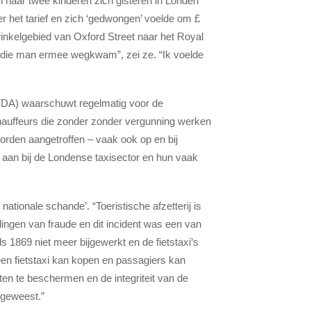
n haar twee kinderen zich gisteren in Londen
r het tarief en zich ‘gedwongen’ voelde om £
winkelgebied van Oxford Street naar het Royal
t die man ermee wegkwam”, zei ze. “Ik voelde
TDA) waarschuwt regelmatig voor de
chauffeurs die zonder zonder vergunning werken
 worden aangetroffen – vaak ook op en bij
g aan bij de Londense taxisector en hun vaak
ationale schande’. “Toeristische afzetterij is
ldingen van fraude en dit incident was een van
ds 1869 niet meer bijgewerkt en de fietstaxi’s
en fietstaxi kan kopen en passagiers kan
ten te beschermen en de integriteit van de
 geweest.”