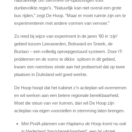
nadrukkelijk om slimmere ov-oplossingen voor
dunbevolkte regio’s. “Natuurlijk kan niet overal een grote
bus rijden,” zegt De Hoop. “Maar er moet ruimte zijn om te
experimenteren met andere vormen van vervoer.”
Zo reed bij wijze van experiment in de jaren ’80 in ‘zijn’
gebied tussen Leeuwarden, Bolsward en Sneek, de
Bustaxi – een volledig oproepgestuurd systeem. Door IT-
problemen en de soms te dikke spitsen in dit gebied,
kwam een roemloos einde aan het probeersel dat op twee
plaatsen in Duitsland wél goed werkte.
De Hoop hoopt dat het kabinet z’n actieplan wil overnemen
en wil werken aan een betere regionale bereikbaarheid.
Moet die steun van ver komen, dan wil De Hoop zijn
actieplan via eigen voorstellen in stemming laten brengen.
Met PvdA-plannen van Haptamu de Hoop komt nu ook
in Nederland ‘basisbereikbaarheid’, een bij uitstek