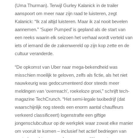
(Uma Thurman). Terwijl Gurley Kalanick in de trailer
aanspoort om meer naar zijn raad te luisteren, zegt
Kalanick: “Ik zal altijd luisteren. Maar ik zal nooit bevelen
aannemen.” ‘Super Pumped’ is gepland als de start van
een reeks waarin elk seizoen het verhaal wordt verteld van
iets of iemand die de zakenwereld op zijn kop zette en de
cultuur veranderde.
“De opkomst van Uber naar mega-bekendheid was
misschien moeilijk te geloven, zelfs als fictie, als het niet
nauwkeurig was gedocumenteerd door steeds meer
meldingen van ‘overreach’, roekeloze groei,” schrijft tech-
magazine TechCrunch. “Het semi-legale taxibedrijf (dat
waarschijnlijk nog steeds een enorm aantal chauffeurs
verkeerd classificeert) logenstrafte een giftige
jongensclubcultuur op de werkplek waar zowat elke manier
om vooruit te komen – inclusief het actief bedriegen van