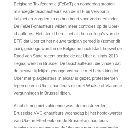
Belgische Taxifederatie (FeBeT) en donderdag stopten
misnoegde taxichauffeurs van de BTF bij Vervoort’s
kabinet en zorgden zo op hun beurt voor verkeershinder.
De FeBeT-chauffeurs wilden meer controles op de Uber-
chauffeurs. Het steekt hen – net als hun collega’s van de
BTF, dat Uber tot het nieuwe taxiplan gereed is (zomer dit
jaar), gedoogd wordt in de Belgische hoofdstad, hoewel de
Raad van State recent oordeelde dat Uber al sinds 2013
illegaal werkt in Brussel. De taxichauffeurs, die vinden dat
de nieuwe tijdelijke gedoogconstructie met betrekking tot
Uber met ‘plakpleisters’ in elkaar is gezet, protesteerden
tegen de vele Uber-chauffeurs die met Waalse of Vlaamse
vergunningen in Brussel rijden.
Alsof dit nog niet voldoende was, demonstreerden
Brusselse VVC-chauffeurs woensdag bij het hoofdkwartier
van Uber in Etterbeek om de Brusselse chauffeurs
(opnieuw) de toegang tot de Vlaamse markt (waar onder