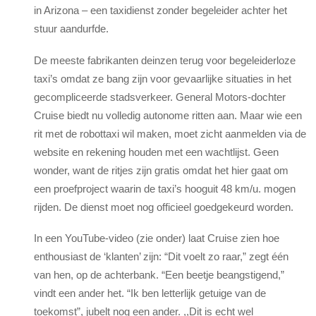
in Arizona – een taxidienst zonder begeleider achter het
stuur aandurfde.
De meeste fabrikanten deinzen terug voor begeleiderloze
taxi’s omdat ze bang zijn voor gevaarlijke situaties in het
gecompliceerde stadsverkeer. General Motors-dochter
Cruise biedt nu volledig autonome ritten aan. Maar wie een
rit met de robottaxi wil maken, moet zicht aanmelden via de
website en rekening houden met een wachtlijst. Geen
wonder, want de ritjes zijn gratis omdat het hier gaat om
een proefproject waarin de taxi’s hooguit 48 km/u. mogen
rijden. De dienst moet nog officieel goedgekeurd worden.
In een YouTube-video (zie onder) laat Cruise zien hoe
enthousiast de ‘klanten’ zijn: “Dit voelt zo raar,” zegt één
van hen, op de achterbank. “Een beetje beangstigend,”
vindt een ander het. “Ik ben letterlijk getuige van de
toekomst”, jubelt nog een ander. ,,Dit is echt wel