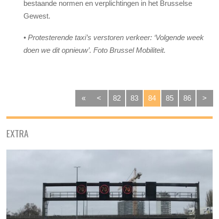
bestaande normen en verplichtingen in het Brusselse
Gewest.
•
Protesterende taxi’s verstoren verkeer: ‘Volgende week
doen we dit opnieuw’. Foto Brussel Mobiliteit.
«
<
82
83
84
85
86
>
EXTRA