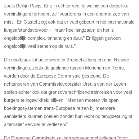
zoals Berlijn-Parijs. Er zijn echter veel te weinig van dergelijke
verbindingen; hij noemt ze “vuurtorens in een enorme zee van
mist”. En Gastel zegt ook dat er veel gebeurt in het internationale
langeafstandsvervoer – “maar heel langzaam en het is
ongelooflijk complex, onhandig en duur.” Er liggen gewoon
ongelooflijk veel stenen op de rails.”
De noodzaak tot actie wordt in Brussel al lang erkend. Nieuwe
verbindingen, zoals de geplande tussen München en Rome,
worden door de Europese Commissie gesteund. De
richtsnoeren van Commissievoorzitter Ursula von der Leyen
stellen echter ook dat grensoverschrijdend treinreizen voor veel
burgers te ingewikkeld blijven. “Mensen moeten via open
boekingssystemen trans-Europese reizen bij meerdere
aanbieders kunnen boeken zonder hun recht op terugbetaling of
alternatief vervoer te verliezen.”
De Europese Commissie zal een wetsvoorstel indienen “over