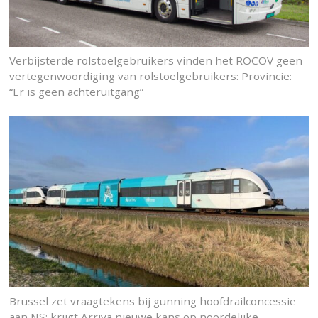
Verbijsterde rolstoelgebruikers vinden het ROCOV geen
vertegenwoordiging van rolstoelgebruikers: Provincie:
“Er is geen achteruitgang”
Brussel zet vraagtekens bij gunning hoofdrailconcessie
aan NS: krijgt Arriva nieuwe kans op noordelijke