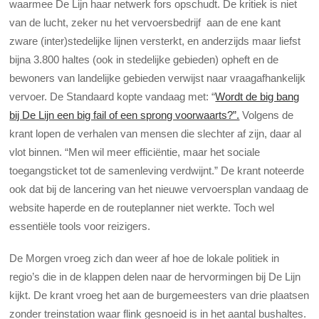
waarmee De Lijn haar netwerk fors opschudt. De kritiek is niet
van de lucht, zeker nu het vervoersbedrijf aan de ene kant
zware (inter)stedelijke lijnen versterkt, en anderzijds maar liefst
bijna 3.800 haltes (ook in stedelijke gebieden) opheft en de
bewoners van landelijke gebieden verwijst naar vraagafhankelijk
vervoer. De Standaard kopte vandaag met: “
Wordt de big bang
bij De Lijn een big fail of een sprong voorwaarts?”.
Volgens de
krant lopen de verhalen van mensen die slechter af zijn, daar al
vlot binnen. “Men wil meer efficiëntie, maar het sociale
toegangsticket tot de samenleving verdwijnt.” De krant noteerde
ook dat bij de lancering van het nieuwe vervoersplan vandaag de
website haperde en de routeplanner niet werkte. Toch wel
essentiële tools voor reizigers.
De Morgen vroeg zich dan weer af hoe de lokale politiek in
regio’s die in de klappen delen naar de hervormingen bij De Lijn
kijkt. De krant vroeg het aan de burgemeesters van drie plaatsen
zonder treinstation waar flink gesnoeid is in het aantal bushaltes.