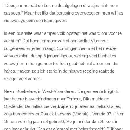
“Doodjammer dat de bus nu de afgelegen straatjes niet meer
passeert.” Maar het lijkt dat berusting overweegt en men wli het
nieuwe systeem een kans geven.
Is een bushalte waar amper volk opstapt het waard om voor te
vechten? Dat hangt er maar van af aan welke Vlaamse
burgemeester je het vraagt. Sommigen zien met het nieuwe
vervoersplan, dat op 6 januari ingaat, wel erg veel bushaltes
verdwijnen in hun gemeente. Toch gaat het niet alleen om die
haltes, maken ze zich sterk: in de nieuwe regeling raakt de
reiziger veel verder.
Neem Koekelare, in West-Vlaanderen. De gemeente krijgt dit
jaar betere busverbindingen naar Torhout, Diksmuide en
Oostende. De haltes die verdwijnen zijn allemaal belbushaltes,
zegt burgemeester Patrick Lansens (Vooruit). “Van de 37 zijn er
15 een volledig jaar niet gebruikt; 9 zijn minder dan 20 keer in
een jaar gebruikt. Kan dat allemaal met belastinggeld? Blijkbaar