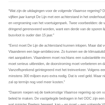
“Wat zijn de uitdagingen voor de volgende Vlaamse regering? Do
vijftien jaar kampt De Lijn met een achterstand in het onderhoud
en vergroening van het voertuigenpark. Twee voorbeelden: de
dringend gerenoveerd worden, want een derde van de sporen lig
busvloot is ouder dan 15 jaar.”
“Eerst moet De Lijn die achterstand kunnen inlopen. Maar dat vol
Vlaanderen een lage-ambitiezone. Zo kunnen we de klimaatuitdag
niet aanpakken. Vlaanderen moet nochtans een substantiële mod
moet ­serieus uitbreiden, de doorstroming moet verbeteren en 
Vanzelfsprekend geïntegreerd met het treinverkeer. Volgens een
minstens 300 miljoen euro extra nodig. Dat is veel geld. Maar n
zal op termijn nog veel meer kosten.”
“Daarom roepen wij de toekomstige Vlaamse regering op om va
beleid te maken. De vastgelegde bedragen in het ODC zijn een
wat minister Peeters beweert, kan – en moet – een volgende V