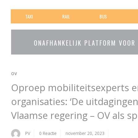
TAXI
RAIL
BUS
ONAFHANKELIJK PLATFORM VOOR
OV
Oproep mobiliteitsexperts e
organisaties: ‘De uitdaginge
Vlaamse regering – OV als s
PV
0 Reactie
november 20, 2023