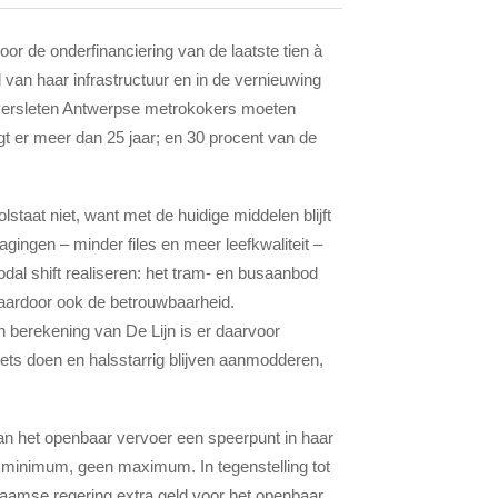
or de onderfinanciering van de laatste tien à
 van haar infrastructuur en in de vernieuwing
 versleten Antwerpse metrokokers moeten
t er meer dan 25 jaar; en 30 procent van de
staat niet, want met de huidige middelen blijft
ingen – minder files en meer leefkwaliteit –
al shift realiseren: het tram- en busaanbod
daardoor ook de betrouwbaarheid.
 berekening van De Lijn is er daarvoor
iets doen en halsstarrig blijven aanmodderen,
n het openbaar vervoer een speerpunt in haar
 minimum, geen maximum. In tegenstelling tot
laamse regering extra geld voor het openbaar