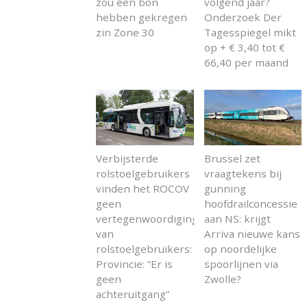
zou een bon
volgend jaar?
hebben gekregen
Onderzoek Der
zin Zone 30
Tagesspiegel mikt
op + € 3,40 tot €
66,40 per maand
Verbijsterde
Brussel zet
rolstoelgebruikers
vraagtekens bij
vinden het ROCOV
gunning
geen
hoofdrailconcessie
vertegenwoordiging
aan NS: krijgt
van
Arriva nieuwe kans
rolstoelgebruikers:
op noordelijke
Provincie: “Er is
spoorlijnen via
geen
Zwolle?
achteruitgang”