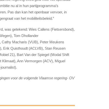
ambitie nu al in hun partijprogramma’s
oeren. Pas dan kan het openbaar vervoer, in
ngraat van het mobiliteitsbeleid.”
d, was getekend: Wies Callens (Fietsersbond),
 Wegen), Tom Dhollander
, Cathy Macharis (VUB), Peter Meukens
L), Erik Quisthoudt (ACLVB), Stan Reusen
biel 21), Bart Van der Spiegel (Modal Shift
et Klimaat), Ann Vermorgen (ACV), Miguel
ournalist).
dagingen voor de volgende Vlaamse regering- OV