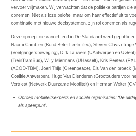
vervoer vrijmaken. Wij verwachten dat de politieke partijen die 
opnemen. Niet als loze ­belofte, maar om haar effectief uit te v
combinatie met nieuwe deelsystemen, zijn rol opnemen als rugge
Deze oproep, die vanochtend in De Standaard werd gepubliceer
Naomi Cambien (Bond Beter Leefmilieu), Steven Clays (Trage
(Voetgangersbeweging), Dirk Lauwers (UAntwerpen en UGent)
(TreinTramBus), Willy Miermans (UHasselt), Kris Peeters (PX
(ACOD-TBM), Joeri Thijs (Greenpeace), Els Van den broeck (Mo
Coalitie Antwerpen), Hugo Van Dienderen (Grootouders voor h
Vertriest (Netwerk Duurzame Mobiliteit) en Herman Welter (OV-j
Oproep mobiliteitsexperts en sociale organisaties: ‘De uit
als speerpunt’.