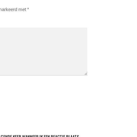
emarkeerd met
*
LGENDE KEER WANNEER IK EEN REACTIE PLAATS.