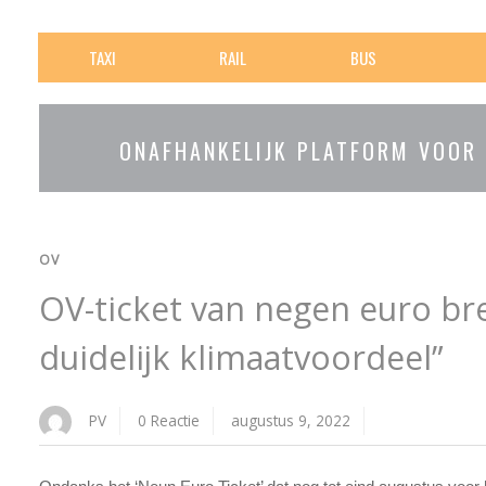
TAXI
RAIL
BUS
ONAFHANKELIJK PLATFORM VOOR
OV
OV-ticket van negen euro br
duidelijk klimaatvoordeel”
PV
0 Reactie
augustus 9, 2022