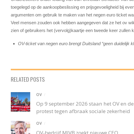
toegelegd op de aankoopbeslissing en prijsgevoeligheid bij eve
argumenten om gebruik te maken van het negen euro ticket war
Veel mensen zouden ook hebben aangegeven dat ze het ov wilde
zien of gebruikers het (vervolg)kaartje een tweede keer zullen ko
OV-ticket van negen euro brengt Duitsland “geen duidelijk k
RELATED POSTS
OV
/
Op 9 september 2026 staan het OV en de r
protest tegen afbraak sociale zekerheid
OV
/
OV-bedrijf MIVB zoekt nieuwe CEO