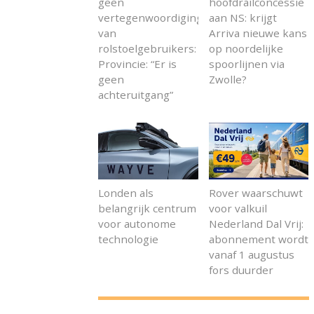
geen
hoofdrailconcessie
vertegenwoordiging
aan NS: krijgt
van
Arriva nieuwe kans
rolstoelgebruikers:
op noordelijke
Provincie: “Er is
spoorlijnen via
geen
Zwolle?
achteruitgang”
Londen als
Rover waarschuwt
belangrijk centrum
voor valkuil
voor autonome
Nederland Dal Vrij:
technologie
abonnement wordt
vanaf 1 augustus
fors duurder