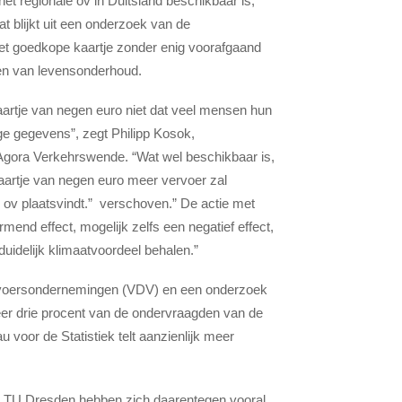
et regionale ov in Duitsland beschikbaar is,
t blijkt uit een onderzoek van de
het goedkope kaartje zonder enig voorafgaand
en van levensonderhoud.
aartje van negen euro niet dat veel mensen hun
ige gegevens”, zegt Philipp Kosok,
Agora Verkehrswende. “Wat wel beschikbaar is,
kaartje van negen euro meer vervoer zal
 ov plaatsvindt.” verschoven.” De actie met
end effect, mogelijk zelfs een negatief effect,
uidelijk klimaatvoordeel behalen.”
ervoersondernemingen (VDV) en een onderzoek
er drie procent van de ondervraagden van de
u voor de Statistiek telt aanzienlijk meer
de TU Dresden hebben zich daarentegen vooral