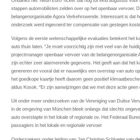
Ondanks het ‘Neun Euro Ticket’ dat nog tot eind augustus voor h
stappen automobilisten zelden over op het openbaar vervoer. Da
belangenorganisatie Agora Verkehrswende. Interessant is dat 
onderzoek werd ingevoerd ter compensatie van gestegen kost
Volgens de eerste wetenschappelijke evaluaties betekent het k
auto thuis laten. “Je moet voorzichtig zijn met veel van de huid
projectmanager openbaar vervoer van de belangenorganisatie 
zijn echter zeer alarmerende gegevens. Het geeft aan dat het 
genereren en vooral dat er nauwelijks een overstap van auto op
het goedkope kaartje heeft daarom geen positief klimaatbescherm
aldus Kosok. “Er zijn aanwijzingen dat we met deze actie geen d
Uit onder meer onderzoeken van de Vereniging van Duitse V
in de omgeving van München bleek onlangs dat slechts ongeve
auto overstapte in het lokale of regionale ov. Het Federaal Burea
passagiers in het lokale en regionale vervoer
Onderzoekers onder leiding van Jan Christian Schlueter van 