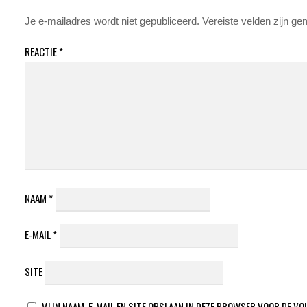
Je e-mailadres wordt niet gepubliceerd.
Vereiste velden zijn g
REACTIE
*
NAAM
*
E-MAIL
*
SITE
MIJN NAAM, E-MAIL EN SITE OPSLAAN IN DEZE BROWSER VOOR DE VO