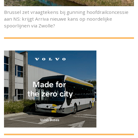
Brussel zet vraagtekens bij gunning hoofdrailconcessie
aan NS: krijgt Arriva nieuwe kans op noordelijke
spoorlijnen via Zwolle?