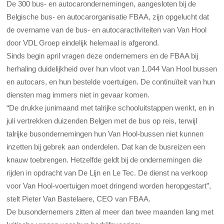
De 300 bus- en autocarondernemingen, aangesloten bij de
Belgische bus- en autocarorganisatie FBAA, zijn opgelucht dat
de overname van de bus- en autocaractiviteiten van Van Hool
door VDL Groep eindelijk helemaal is afgerond.
Sinds begin april vragen deze ondernemers en de FBAA bij
herhaling duidelijkheid over hun vloot van 1.044 Van Hool bussen
en autocars, en hun bestelde voertuigen. De continuïteit van hun
diensten mag immers niet in gevaar komen.
“De drukke junimaand met talrijke schooluitstappen wenkt, en in
juli vertrekken duizenden Belgen met de bus op reis, terwijl
talrijke busondernemingen hun Van Hool-bussen niet kunnen
inzetten bij gebrek aan onderdelen. Dat kan de busreizen een
knauw toebrengen. Hetzelfde geldt bij de ondernemingen die
rijden in opdracht van De Lijn en Le Tec. De dienst na verkoop
voor Van Hool-voertuigen moet dringend worden heropgestart”,
stelt Pieter Van Bastelaere, CEO van FBAA.
De busondernemers zitten al meer dan twee maanden lang met