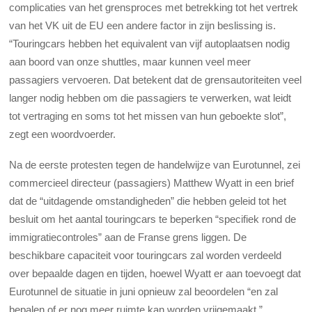
complicaties van het grensproces met betrekking tot het vertrek
van het VK uit de EU een andere factor in zijn beslissing is.
“Touringcars hebben het equivalent van vijf autoplaatsen nodig
aan boord van onze shuttles, maar kunnen veel meer
passagiers vervoeren. Dat betekent dat de grensautoriteiten veel
langer nodig hebben om die passagiers te verwerken, wat leidt
tot vertraging en soms tot het missen van hun geboekte slot”,
zegt een woordvoerder.
Na de eerste protesten tegen de handelwijze van Eurotunnel, zei
commercieel directeur (passagiers) Matthew Wyatt in een brief
dat de “uitdagende omstandigheden” die hebben geleid tot het
besluit om het aantal touringcars te beperken “specifiek rond de
immigratiecontroles” aan de Franse grens liggen. De
beschikbare capaciteit voor touringcars zal worden verdeeld
over bepaalde dagen en tijden, hoewel Wyatt er aan toevoegt dat
Eurotunnel de situatie in juni opnieuw zal beoordelen “en zal
bepalen of er nog meer ruimte kan worden vrijgemaakt.”