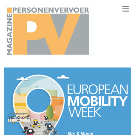
ONAFHANKELIJK PLATFORM VOOR HET PERSONENVERVOER