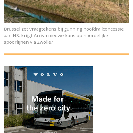
Brussel zet vraagtekens bij gunning hoofdrailconcessie
aan NS: krijgt Arriva nieuwe kans op noordelijke
spoorlijnen via Zwolle?