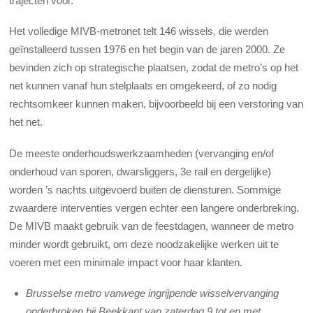
trajecten voor.
Het volledige MIVB-metronet telt 146 wissels, die werden
geïnstalleerd tussen 1976 en het begin van de jaren 2000. Ze
bevinden zich op strategische plaatsen, zodat de metro’s op het
net kunnen vanaf hun stelplaats en omgekeerd, of zo nodig
rechtsomkeer kunnen maken, bijvoorbeeld bij een verstoring van
het net.
De meeste onderhoudswerkzaamheden (vervanging en/of
onderhoud van sporen, dwarsliggers, 3
e
rail en dergelijke)
worden ’s nachts uitgevoerd buiten de diensturen. Sommige
zwaardere interventies vergen echter een langere onderbreking.
De MIVB maakt gebruik van de feestdagen, wanneer de metro
minder wordt gebruikt, om deze noodzakelijke werken uit te
voeren met een minimale impact voor haar klanten.
Brusselse metro vanwege ingrijpende wisselvervanging
onderbroken bij Beekkant van zaterdag 9 tot en met