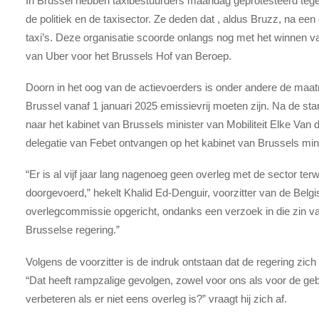
In Brussel hebben taxibestuurders maandag geprotesteerd tege
de politiek en de taxisector. Ze deden dat , aldus Bruzz, na ee
taxi’s. Deze organisatie scoorde onlangs nog met het winnen van
van Uber voor het Brussels Hof van Beroep.
Doorn in het oog van de actievoerders is onder andere de maatre
Brussel vanaf 1 januari 2025 emissievrij moeten zijn. Na de start
naar het kabinet van Brussels minister van Mobiliteit Elke Van
delegatie van Febet ontvangen op het kabinet van Brussels mini
“Er is al vijf jaar lang nagenoeg geen overleg met de sector terw
doorgevoerd,” hekelt Khalid Ed-Denguir, voorzitter van de Belg
overlegcommissie opgericht, ondanks een verzoek in die zin 
Brusselse regering.”
Volgens de voorzitter is de indruk ontstaan dat de regering zich 
“Dat heeft rampzalige gevolgen, zowel voor ons als voor de ge
verbeteren als er niet eens overleg is?” vraagt hij zich af.