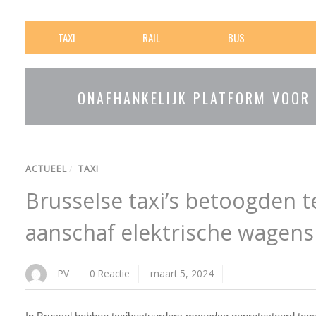
TAXI
RAIL
BUS
ONAFHANKELIJK PLATFORM VOOR
ACTUEEL
/
TAXI
Brusselse taxi’s betoogden t
aanschaf elektrische wagens
PV
0 Reactie
maart 5, 2024