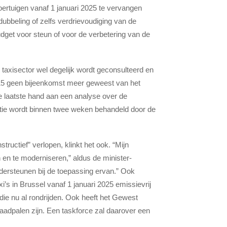
oertuigen vanaf 1 januari 2025 te vervangen
dubbeling of zelfs verdrievoudiging van de
budget voor steun of voor de verbetering van de
taxisector wel degelijk wordt geconsulteerd en
2015 geen bijeenkomst meer geweest van het
de laatste hand aan een analyse over de
estie wordt binnen twee weken behandeld door de
uctief” verlopen, klinkt het ook. “Mijn
 en te moderniseren,” aldus de minister-
ndersteunen bij de toepassing ervan.” Ook
i’s in Brussel vanaf 1 januari 2025 emissievrij
 die nu al rondrijden. Ook heeft het Gewest
 laadpalen zijn. Een taskforce zal daarover een