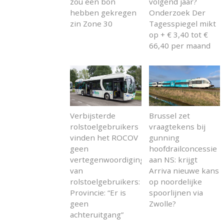
zou een bon
volgend jaar?
hebben gekregen
Onderzoek Der
zin Zone 30
Tagesspiegel mikt
op + € 3,40 tot €
66,40 per maand
Verbijsterde
Brussel zet
rolstoelgebruikers
vraagtekens bij
vinden het ROCOV
gunning
geen
hoofdrailconcessie
vertegenwoordiging
aan NS: krijgt
van
Arriva nieuwe kans
rolstoelgebruikers:
op noordelijke
Provincie: “Er is
spoorlijnen via
geen
Zwolle?
achteruitgang”