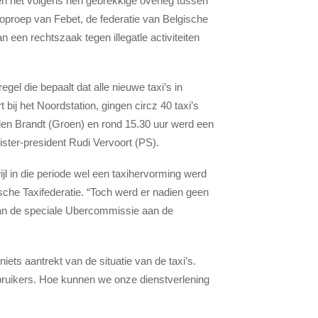
n het volgens hen gebrekkige overleg tussen
n oproep van Febet, de federatie van Belgische
 een rechtszaak tegen illegatle activiteiten
gel die bepaalt dat alle nieuwe taxi’s in
 bij het Noordstation, gingen circz 40 taxi’s
 den Brandt (Groen) en rond 15.30 uur werd een
ster-president Rudi Vervoort (PS).
ijl in die periode wel een taxihervorming werd
ische Taxifederatie. “Toch werd er nadien geen
van de speciale Ubercommissie aan de
niets aantrekt van de situatie van de taxi’s.
bruikers. Hoe kunnen we onze dienstverlening