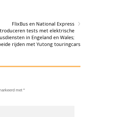
›
FlixBus en National Express
ntroduceren tests met elektrische
usdiensten in Engeland en Wales;
beide rijden met Yutong touringcars
emarkeerd met
*