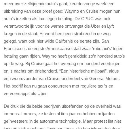
meer over zelfrijdende auto’s gaat, keurde vorige week een
uitbreiding van deze proef goed: Waymo en Cruise mogen hun
auto’s inzetten als taxi tegen betaling. De CPUC was ook
verantwoordelijk voor de warme ontvangst die Uber en Lyft
kregen in de staat. Er werd hen geen strobreed in de weg
gelegd, want ook hier wilde Californië de eerste zijn. San
Francisco is de eerste Amerikaanse stad waar ‘robotaxi’s’ tegen
betaling gaan rijden. Waymo heeft gemiddeld zo’n honderd auto’s
op de weg. Bij Cruise gaat het overdag om honderd voertuigen
en ’s nachts om driehonderd. “Een historische mijlpaal”, aldus
een woordvoerder van Cruise, onderdeel van General Motors.
Het bedrijf kan nu gaan concurreren met reguliere taxi’s en
vervoersapps als Uber.
De druk die de beide bedrijven uitoefenden op de overheid was
immens. Immers, ze testen al tien jaar en hebben miljarden
geïnvesteerd in de autonome technologie. Maar protest liet niet
lang op zich wachten: Taxichauffeurs, die hun inkomsten door