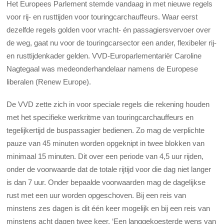
Het Europees Parlement stemde vandaag in met nieuwe regels
voor rij- en rusttijden voor touringcarchauffeurs. Waar eerst
dezelfde regels golden voor vracht- én passagiersvervoer over
de weg, gaat nu voor de touringcarsector een ander, flexibeler rij-
en rusttijdenkader gelden. VVD-Europarlementariër Caroline
Nagtegaal was medeonderhandelaar namens de Europese
liberalen (Renew Europe).
De VVD zette zich in voor speciale regels die rekening houden
met het specifieke werkritme van touringcarchauffeurs en
tegelijkertijd de buspassagier bedienen. Zo mag de verplichte
pauze van 45 minuten worden opgeknipt in twee blokken van
minimaal 15 minuten. Dit o
ver een periode van 4,5 uur rijden,
onder de voorwaarde dat de totale rijtijd voor die dag niet langer
is dan 7 uur.
Onder bepaalde voorwaarden mag de dagelijkse
rust met een uur worden opgeschoven. Bij een reis van
minstens zes dagen is dit één keer mogelijk en bij een reis van
minstens acht dagen twee keer. ‘Een langgekoesterde wens van