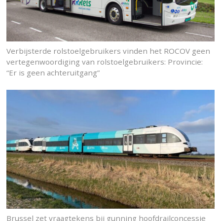
Verbijsterde rolstoelgebruikers vinden het ROCOV geen
vertegenwoordiging van rolstoelgebruikers: Provincie:
“Er is geen achteruitgang”
Brussel zet vraagtekens bij gunning hoofdrailconcessie