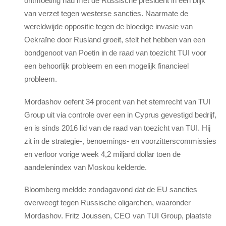
ontmoeting had met de Russische president in een blijk
van verzet tegen westerse sancties. Naarmate de
wereldwijde oppositie tegen de bloedige invasie van
Oekraïne door Rusland groeit, stelt het hebben van een
bondgenoot van Poetin in de raad van toezicht TUI voor
een behoorlijk probleem en een mogelijk financieel
probleem.
Mordashov oefent 34 procent van het stemrecht van TUI
Group uit via controle over een in Cyprus gevestigd bedrijf,
en is sinds 2016 lid van de raad van toezicht van TUI. Hij
zit in de strategie-, benoemings- en voorzitterscommissies
en verloor vorige week 4,2 miljard dollar toen de
aandelenindex van Moskou kelderde.
Bloomberg meldde zondagavond dat de EU sancties
overweegt tegen Russische oligarchen, waaronder
Mordashov. Fritz Joussen, CEO van TUI Group, plaatste