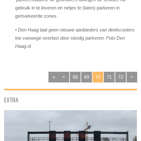
gebruik in te leveren en netjes te (laten) parkeren in
gemarkeerde zones.
•
Den Haag laat geen nieuwe aanbieders van deelscooters
toe vanwege overlast door slordig parkeren. Foto Den
Haag.nl
«
<
68
69
70
71
72
>
EXTRA