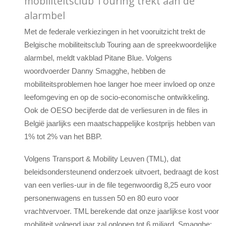
mobiliteitsclub Touring trekt aan de
alarmbel
Met de federale verkiezingen in het vooruitzicht trekt de
Belgische mobiliteitsclub Touring aan de spreekwoordelijke
alarmbel, meldt vakblad Pitane Blue. Volgens
woordvoerder Danny Smagghe, hebben de
mobiliteitsproblemen hoe langer hoe meer invloed op onze
leefomgeving en op de socio-economische ontwikkeling.
Ook de OESO becijferde dat de verliesuren in de files in
België jaarlijks een maatschappelijke kostprijs hebben van
1% tot 2% van het BBP.
Volgens Transport & Mobility Leuven (TML), dat
beleidsondersteunend onderzoek uitvoert, bedraagt de kost
van een verlies-uur in de file tegenwoordig 8,25 euro voor
personenwagens en tussen 50 en 80 euro voor
vrachtvervoer. TML berekende dat onze jaarlijkse kost voor
mobiliteit volgend jaar zal oplopen tot 6 miljard. Smagghe: