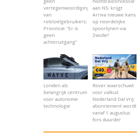
geen
hoofdrailconcessie
vertegenwoordiging
aan NS: krijgt
van
Arriva nieuwe kans
rolstoelgebruikers:
op noordelijke
Provincie: “Er is
spoorlijnen via
geen
Zwolle?
achteruitgang”
Londen als
Rover waarschuwt
belangrijk centrum
voor valkuil
voor autonome
Nederland Dal Vrij:
technologie
abonnement wordt
vanaf 1 augustus
fors duurder