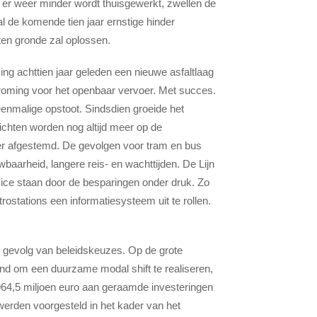
e er weer minder wordt thuisgewerkt, zwellen de
zal de komende tien jaar ernstige hinder
 ten gronde zal oplossen.
ng achttien jaar geleden een nieuwe asfaltlaag
troming voor het openbaar vervoer. Met succes.
eenmalige opstoot. Sindsdien groeide het
ichten worden nog altijd meer op de
er afgestemd. De gevolgen voor tram en bus
wbaarheid, langere reis- en wachttijden. De Lijn
rvice staan door de besparingen onder druk. Zo
stations een informatiesysteem uit te rollen.
et gevolg van beleidskeuzes. Op de grote
nd om een duurzame modal shift te realiseren,
964,5 miljoen euro aan geraamde investeringen
erden voorgesteld in het kader van het