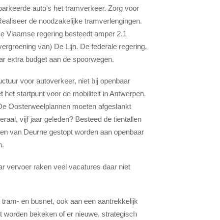
eparkeerde auto’s het tramverkeer. Zorg voor
Realiseer de noodzakelijke tramverlengingen.
De Vlaamse regering besteedt amper 2,1
ergroening van) De Lijn. De federale regering,
aar extra budget aan de spoorwegen.
tructuur voor autoverkeer, niet bij openbaar
 het startpunt voor de mobiliteit in Antwerpen.
? De Oosterweelplannen moeten afgeslankt
aal, vijf jaar geleden? Besteed de tientallen
aven van Deurne gestopt worden aan openbaar
n.
r vervoer raken veel vacatures daar niet
 tram- en busnet, ook aan een aantrekkelijk
t worden bekeken of er nieuwe, strategisch