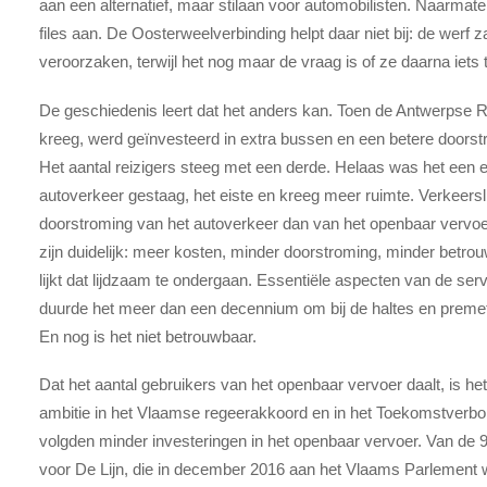
aan een alternatief, maar stilaan voor automobilisten. Naarmat
files aan. De Oosterweelverbinding helpt daar niet bij: de werf 
veroorzaken, terwijl het nog maar de vraag is of ze daarna iets
De geschiedenis leert dat het anders kan. Toen de Antwerpse Ri
kreeg, werd geïnvesteerd in extra bussen en een betere doors
Het aantal reizigers steeg met een derde. Helaas was het een 
autoverkeer gestaag, het eiste en kreeg meer ruimte. Verkeersl
doorstroming van het autoverkeer dan van het openbaar vervo
zijn duidelijk: meer kosten, minder doorstroming, minder betrou
lijkt dat lijdzaam te ondergaan. Essentiële aspecten van de se
duurde het meer dan een decennium om bij de haltes en premetro
En nog is het niet betrouwbaar.
Dat het aantal gebruikers van het openbaar vervoer daalt, is h
ambitie in het Vlaamse regeerakkoord en in het Toekomstverbo
volgden minder investeringen in het openbaar vervoer. Van de 
voor De Lijn, die in december 2016 aan het Vlaams Parlement w