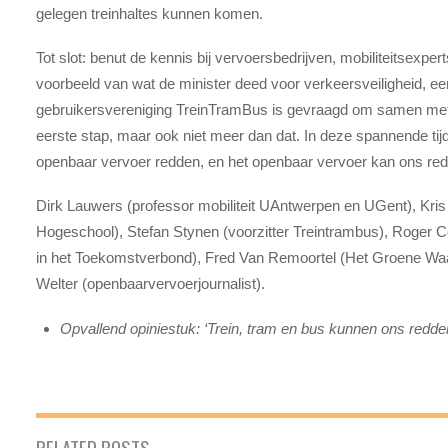
gelegen treinhaltes kunnen komen.
Tot slot: benut de kennis bij vervoersbedrijven, mobiliteitsexper
voorbeeld van wat de minister deed voor verkeersveiligheid, ee
gebruikersvereniging TreinTramBus is gevraagd om samen met D
eerste stap, maar ook niet meer dan dat. In deze spannende tij
openbaar vervoer redden, en het openbaar vervoer kan ons re
Dirk Lauwers (professor mobiliteit UAntwerpen en UGent), Kri
Hogeschool), Stefan Stynen (voorzitter Treintrambus), Roger 
in het Toekomstverbond), Fred Van Remoortel (Het Groene W
Welter (openbaarvervoerjournalist).
Opvallend opiniestuk: ‘Trein, tram en bus kunnen ons redde
RELATED POSTS