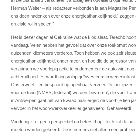
In De Standaard verscheen vandaag een opvallend opiniestuk v
Herman Welter – als redacteur verbonden is aan Magazine Per
ons doen nadenken over onze energieafhankelijkheid,” zeggen 
cruciale rol in spelen.”
Het is dezer dagen al Oekraïne wat de klok slaat. Terecht: nooi
vandaag. Velen hebben het gevoel dat over onze toekomst wordt 
duizenden kilometers verderop. Toch hebben we ook zelf sleute
energieafhankelijkheid, onder meer, en hoe die de agressor van m
verzuimen we voorlopig actie te ondernemen: de auto wint nog alt
achteruitboert. Er wordt nog volop geïnvesteerd in wegeninfras
Oosterweel – en bespaard op openbaar vervoer. De accijnzen op
voor de trein (NMBS, federaal) worden ‘bevroren’, die voor tram 
in Antwerpen gaat het van kwaad naar erger: de voorbije tien ja
vervoer in het woon-werkverkeer er gehalveerd. Gehalveerd!
Voorlopig is er geen perspectief op beterschap. Toch zal de nu
moeten worden gekeerd. Die is immers niet alleen een probleem