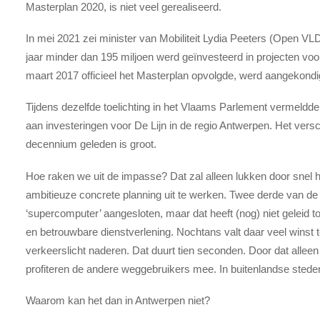
Masterplan 2020, is niet veel gerealiseerd.
In mei 2021 zei minister van Mobiliteit Lydia Peeters (Open VL
jaar minder dan 195 miljoen werd geïnvesteerd in projecten vo
maart 2017 officieel het Masterplan opvolgde, werd aangekondi
Tijdens dezelfde toelichting in het Vlaams Parlement vermeldd
aan investeringen voor De Lijn in de regio Antwerpen. Het ver
decennium geleden is groot.
Hoe raken we uit de impasse? Dat zal alleen lukken door snel h
ambitieuze concrete planning uit te werken. Twee derde van de 
‘supercomputer’ aangesloten, maar dat heeft (nog) niet geleid t
en betrouwbare dienstverlening. Nochtans valt daar veel winst t
verkeerslicht naderen. Dat duurt tien seconden. Door dat alleen
profiteren de andere weggebruikers mee. In buitenlandse steden
Waarom kan het dan in Antwerpen niet?