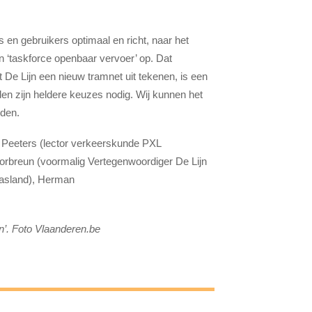
ts en gebruikers optimaal en richt, naar het
n ‘taskforce openbaar vervoer’ op. Dat
e Lijn een nieuw tramnet uit tekenen, is een
den zijn heldere keuzes nodig. Wij kunnen het
dden.
s Peeters (lector verkeerskunde PXL
Corbreun (voormalig Vertegenwoordiger De Lijn
aasland), Herman
n’. Foto Vlaanderen.be