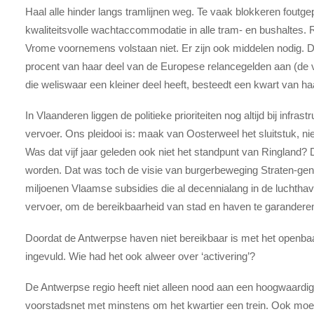
Haal alle hinder langs tramlijnen weg. Te vaak blokkeren foutg
kwaliteitsvolle wachtaccommodatie in alle tram- en bushaltes. 
Vrome voornemens volstaan niet. Er zijn ook middelen nodig. 
procent van haar deel van de Europese relancegelden aan (de v
die weliswaar een kleiner deel heeft, besteedt een kwart van h
In Vlaanderen liggen de politieke prioriteiten nog altijd bij infras
vervoer. Ons pleidooi is: maak van Oosterweel het sluitstuk, niet
Was dat vijf jaar geleden ook niet het standpunt van Ringland
worden. Dat was toch de visie van burgerbeweging Straten-gener
miljoenen Vlaamse subsidies die al decennialang in de luchth
vervoer, om de bereikbaarheid van stad en haven te garandere
Doordat de Antwerpse haven niet bereikbaar is met het openbaa
ingevuld. Wie had het ook alweer over ‘activering’?
De Antwerpse regio heeft niet alleen nood aan een hoogwaardig
voorstadsnet met minstens om het kwartier een trein. Ook moe