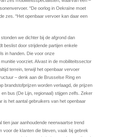
an zes mobiliteitsspecialisten, waarvan een –
sonenvervoer. “De oorlog in Oekraïne moet
de zes. “Het openbaar vervoer kan daar een
t stonden we dichter bij de afgrond dan
beslist door strijdende partijen enkele
ls in handen. Die voor onze
unitie voorziet. Alvast in de mobiliteitssector
ijd terrein, terwijl het openbaar vervoer
tructuur – denk aan de Brusselse Ring en
 brandstofprijzen worden verlaagd, de prijzen
en bus (De Lijn, regionaal) stijgen zelfs. Zeker
ar is het aantal gebruikers van het openbaar
 al tien jaar aanhoudende neerwaartse trend
 voor de klanten die bleven, vaak bij gebrek