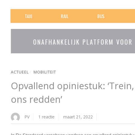
TAXI
RAIL
BUS
ONAFHANKELIJK PLATFORM VOOR
ACTUEEL
/
MOBILITEIT
Opvallend opiniestuk: ‘Trei
ons redden’
PV
1 reactie
maart 21, 2022