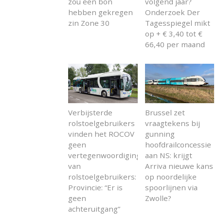
zou een bon
volgend jaar?
hebben gekregen
Onderzoek Der
zin Zone 30
Tagesspiegel mikt
op + € 3,40 tot €
66,40 per maand
Verbijsterde
Brussel zet
rolstoelgebruikers
vraagtekens bij
vinden het ROCOV
gunning
geen
hoofdrailconcessie
vertegenwoordiging
aan NS: krijgt
van
Arriva nieuwe kans
rolstoelgebruikers:
op noordelijke
Provincie: “Er is
spoorlijnen via
geen
Zwolle?
achteruitgang”