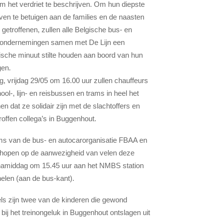
om het verdriet te beschrijven. Om hun diepste
en te betuigen aan de families en de naasten
e getroffenen, zullen alle Belgische bus- en
rondernemingen samen met De Lijn een
sche minuut stilte houden aan boord van hun
gen.
, vrijdag 29/05 om 16.00 uur zullen chauffeurs
ool-, lijn- en reisbussen en trams in heel het
nen dat ze solidair zijn met de slachtoffers en
roffen collega’s in Buggenhout.
s van de bus- en autocarorganisatie FBAA en
 hopen op de aanwezigheid van velen deze
namiddag om 15.45 uur aan het NMBS station
elen (aan de bus-kant).
ls zijn twee van de kinderen die gewond
 bij het treinongeluk in Buggenhout ontslagen uit