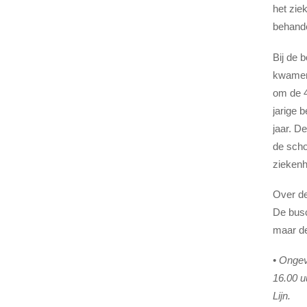
het zie
behande
Bij de 
kwamen 
om de 4
jarige 
jaar. D
de scho
ziekenh
Over de
De busc
maar de
• Ongev
16.00 u
Lijn.