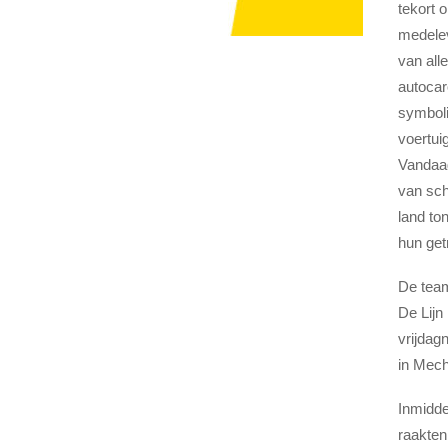
tekort 
medelev
van all
autoca
symboli
voertui
Vandaag
van sch
land to
hun get
De team
De Lijn
vrijdag
in Mech
Inmidde
raakten