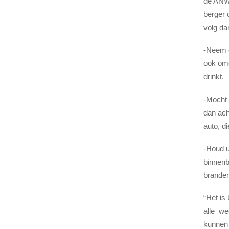
de ANWB
berger 
volg da
-Neem 
ook omd
drinkt.
-Mocht 
dan ach
auto, d
-Houd u
binnenb
branden
“Het is
alle we
kunnen