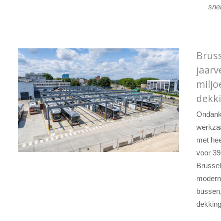
sne
Bruss
jaarv
miljo
dekk
Ondanks
werkza
met hee
voor 396
Brussel
moderni
bussen,
dekking