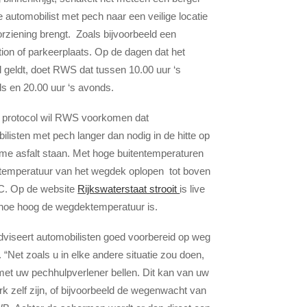
de automobilist met pech naar een veilige locatie
rziening brengt. Zoals bijvoorbeeld een
tion of parkeerplaats. Op de dagen dat het
l geldt, doet RWS dat tussen 10.00 uur ‘s
s en 20.00 uur ‘s avonds.
 protocol wil RWS voorkomen dat
ilisten met pech langer dan nodig in de hitte op
me asfalt staan. Met hoge buitentemperaturen
temperatuur van het wegdek oplopen tot boven
C. Op de website
Rijkswaterstaat strooit
is live
 hoe hoog de wegdektemperatuur is.
iseert automobilisten goed voorbereid op weg
. “Net zoals u in elke andere situatie zou doen,
met uw pechhulpverlener bellen. Dit kan van uw
k zelf zijn, of bijvoorbeeld de wegenwacht van