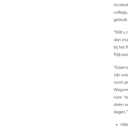
inciden
collega
gebrui
“Wilt u
dan on
bij het
Rijkswat
“Daarn
zijn vo
soort p
Wegverk
voor het
delen w
dagen.”
Hit