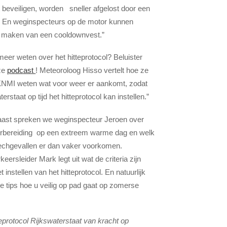
t beveiligen, worden sneller afgelost door een
. En weginspecteurs op de motor kunnen
k maken van een cooldownvest.”
 meer weten over het hitteprotocol? Beluister
ze
podcast
! Meteoroloog Hisso vertelt hoe ze
 KNMI weten wat voor weer er aankomt, zodat
erstaat op tijd het hitteprotocol kan instellen.”
aast spreken we weginspecteur Jeroen over
orbereiding op een extreem warme dag en welk
echgevallen er dan vaker voorkomen.
eersleider Mark legt uit wat de criteria zijn
 instellen van het hitteprotocol. En natuurlijk
e tips hoe u veilig op pad gaat op zomerse
teprotocol Rijkswaterstaat van kracht op