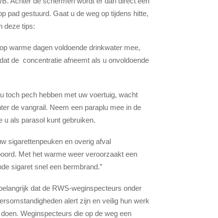
. Achter de schermen wordt er dan direct een
op pad gestuurd. Gaat u de weg op tijdens hitte,
n deze tips:
op warme dagen voldoende drinkwater mee,
at de concentratie afneemt als u onvoldoende
u toch pech hebben met uw voertuig, wacht
ter de vangrail. Neem een paraplu mee in de
ie u als parasol kunt gebruiken.
w sigarettenpeuken en overig afval
oord. Met het warme weer veroorzaakt een
de sigaret snel een bermbrand.”
 belangrijk dat de RWS-weginspecteurs onder
ersomstandigheden alert zijn en veilig hun werk
 doen. Weginspecteurs die op de weg een