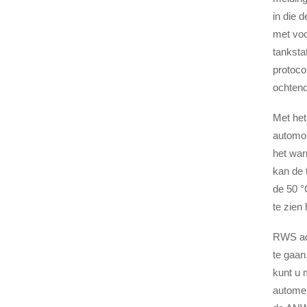
in die 
met voo
tanksta
protoco
ochtend
Met het
automob
het war
kan de 
de 50 °
te zien
RWS adv
te gaan
kunt u 
automer