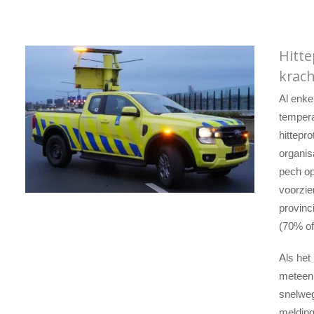
Hitte
krac
Al enke
tempera
hittepr
organis
pech op
voorzie
provinc
(70% of
Als het
meteen 
snelweg
melding