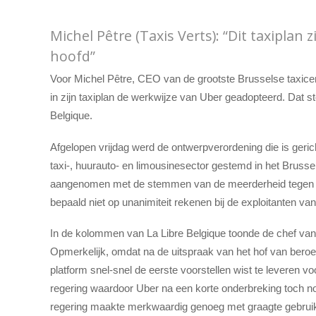
Michel Pêtre (Taxis Verts): “Dit taxiplan 
hoofd”
Voor Michel Pêtre, CEO van de grootste Brusselse taxicent
in zijn taxiplan de werkwijze van Uber geadopteerd. Dat ste
Belgique.
Afgelopen vrijdag werd de ontwerpverordening die is geri
taxi-, huurauto- en limousinesector gestemd in het Bruss
aangenomen met de stemmen van de meerderheid tegen d
bepaald niet op unanimiteit rekenen bij de exploitanten va
In de kolommen van La Libre Belgique toonde de chef van Ub
Opmerkelijk, omdat na de uitspraak van het hof van beroep
platform snel-snel de eerste voorstellen wist te leveren v
regering waardoor Uber na een korte onderbreking toch no
regering maakte merkwaardig genoeg met graagte gebruik