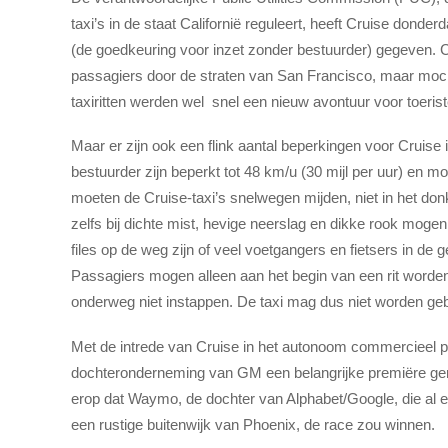
taxi’s in de staat Californië reguleert, heeft Cruise donde
(de goedkeuring voor inzet zonder bestuurder) gegeven. C
passagiers door de straten van San Francisco, maar mo
taxiritten werden wel snel een nieuw avontuur voor toeris
Maar er zijn ook een flink aantal beperkingen voor Cruise 
bestuurder zijn beperkt tot 48 km/u (30 mijl per uur) en m
moeten de Cruise-taxi’s snelwegen mijden, niet in het don
zelfs bij dichte mist, hevige neerslag en dikke rook mog
files op de weg zijn of veel voetgangers en fietsers in de 
Passagiers mogen alleen aan het begin van een rit word
onderweg niet instappen. De taxi mag dus niet worden gebr
Met de intrede van Cruise in het autonoom commercieel p
dochteronderneming van GM een belangrijke premiëre gema
erop dat Waymo, de dochter van Alphabet/Google, die al ee
een rustige buitenwijk van Phoenix, de race zou winnen.