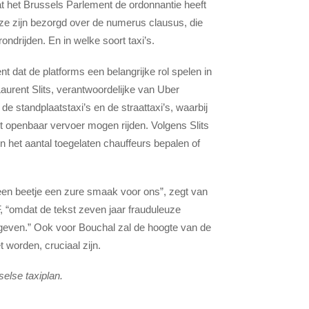
at het Brussels Parlement de ordonnantie heeft
ze zijn bezorgd over de numerus clausus, die
ndrijden. En in welke soort taxi’s.
t dat de platforms een belangrijke rol spelen in
Laurent Slits, verantwoordelijke van Uber
 de standplaatstaxi’s en de straattaxi’s, waarbij
het openbaar vervoer mogen rijden. Volgens Slits
n het aantal toegelaten chauffeurs bepalen of
het een beetje een zure smaak voor ons”, zegt van
, “omdat de tekst zeven jaar frauduleuze
e geven.” Ook voor Bouchal zal de hoogte van de
orden, cruciaal zijn.
else taxiplan.