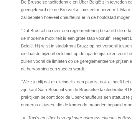
De Brusselse taxifederatie en Uber België zijn tevreden d
goedgekeurd die de Brusselse taxisector hervormt. Maar 
zal bepalen hoeveel chauffeurs er in de hoofdstad mogen ro
“Dat Brussel nu over een reglementering beschikt die erken
de moderne mobiliteit is een grote stap vooruit”, reageert 
België. Hij wijst in stadskrant Bruzz op het verschil tussen
die laatste bijvoorbeeld niet op de aparte rijstroken voor 
zullen vooral de limieten op de gereglementeerde prijzen e
de hervorming een succes wordt.
“We zijn blij dat er uiteindelijk een plan is, ook al heeft 
zijn kant Sam Bouchal van de Brusselse taxifederatie BTF
praktijken beloont door de Uber-chauffeurs een statuut t
numerus clauses, die de komende maanden bepaald moet w
Taxi’s en Uber bezorgd over numerus clausus in Bruss