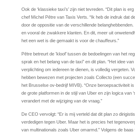
Ook de ‘klassieke taxi’s’ zijn niet tevreden. “Dit plan is er
chef Michel Pêtre van Taxis Verts. “Ik heb de indruk dat 
door de oppositie van de verschillende belanghebbenden.
en vooral de zwakkere klanten. En dit, meer uit onwetendhe
het een wet is die gemaakt is voor de chauffeurs.”
Pêtre betreurt de ’kloof’ tussen de bedoelingen van het reg
sprak en het belang van de taxi” en dit plan. “Het idee va
verplichting om iedereen te dienen, is volledig vergeten. V
hebben bewezen met projecten zoals Collecto (een succesv
het Brusselse ov-bedrijf MIVB). “Onze beroepsactiviteit is
de grote platformen in de stijl van Uber en zijn logica van ‘
verandert met de wijziging van de vraag.”
De CEO vervolgt: “Er is mij verteld dat dit plan zo dirigis
verdedigen tegen Uber. Maar het is precies het tegenoverg
van multinationals zoals Uber omarmd.” Volgens de baas v