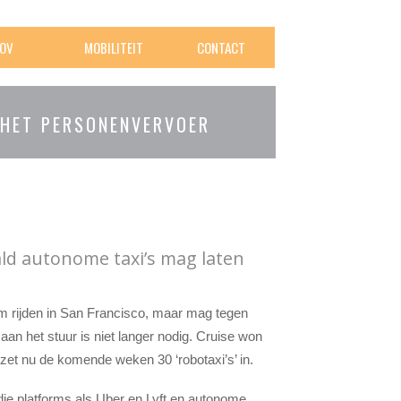
OV
MOBILITEIT
CONTACT
 HET PERSONENVERVOER
ald autonome taxi’s mag laten
m rijden in San Francisco, maar mag tegen
aan het stuur is niet langer nodig. Cruise won
zet nu de komende weken 30 ‘robotaxi’s’ in.
die platforms als Uber en Lyft en autonome