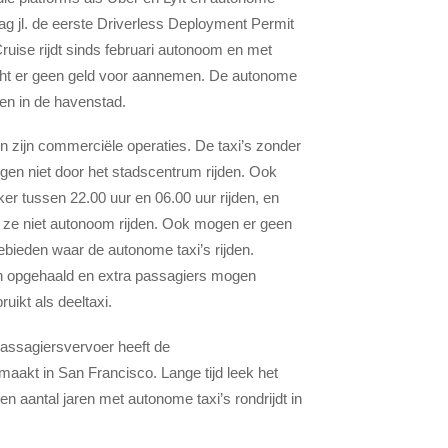
rdag jl. de eerste Driverless Deployment Permit
ruise rijdt sinds februari autonoom en met
cht er geen geld voor aannemen. De autonome
ten in de havenstad.
in zijn commerciële operaties. De taxi’s zonder
ogen niet door het stadscentrum rijden. Ook
ker tussen 22.00 uur en 06.00 uur rijden, en
en ze niet autonoom rijden. Ook mogen er geen
gebieden waar de autonome taxi’s rijden.
en opgehaald en extra passagiers mogen
uikt als deeltaxi.
assagiersvervoer heeft de
akt in San Francisco. Lange tijd leek het
n aantal jaren met autonome taxi’s rondrijdt in