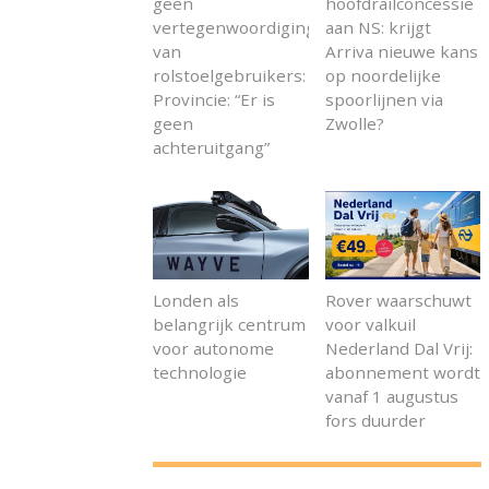
geen
hoofdrailconcessie
vertegenwoordiging
aan NS: krijgt
van
Arriva nieuwe kans
rolstoelgebruikers:
op noordelijke
Provincie: “Er is
spoorlijnen via
geen
Zwolle?
achteruitgang”
Londen als
Rover waarschuwt
belangrijk centrum
voor valkuil
voor autonome
Nederland Dal Vrij:
technologie
abonnement wordt
vanaf 1 augustus
fors duurder