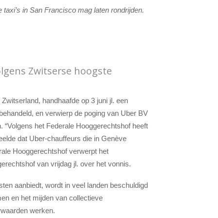
taxi’s in San Francisco mag laten rondrijden.
olgens Zwitserse hoogste
witserland, handhaafde op 3 juni jl. een
n behandeld, en verwierp de poging van Uber BV
n. “Volgens het Federale Hooggerechtshof heeft
deelde dat Uber-chauffeurs die in Genève
rale Hooggerechtshof verwerpt het
rechtshof van vrijdag jl. over het vonnis.
ensten aanbiedt, wordt in veel landen beschuldigd
n en het mijden van collectieve
orwaarden werken.