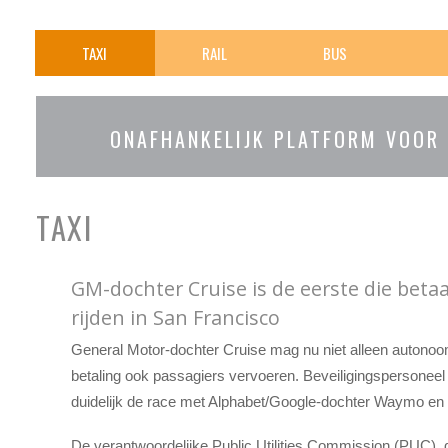
TAXI
RAIL
BUS
ONAFHANKELIJK PLATFORM VOOR
TAXI
GM-dochter Cruise is de eerste die beta
rijden in San Francisco
General Motor-dochter Cruise mag nu niet alleen autonoo
betaling ook passagiers vervoeren. Beveiligingspersoneel 
duidelijk de race met Alphabet/Google-dochter Waymo en 
De verantwoordelijke Public Utilities Commission (PUC), 