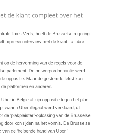
ziet de klant compleet over het
rale Taxis Verts, heeft de Brusselse regering
lt hij in een interview met de krant La Libre
cht op de hervorming van de regels voor de
else parlement. De ontwerpordonnantie werd
e oppositie. Maar de gestemde tekst kan
n de platformen en anderen.
er in België al zijn oppositie tegen het plan.
, waarin Uber illegaal werd verklaard, dit
oor de ‘plakpleister’-oplossing van de Brusselse
g door kon rijden na het vonnis. De Brusselse
 van de ‘helpende hand van Uber.’