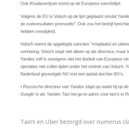
Ook Khudaverdyan stond op de Europese sanctielijst.
Volgens de EU is Volozh op de lijst geplaatst omdat Yand
de zoekresultaten promootte”. Ook zou het bedrijf berich
hebben verwijderd.
Volozh noemt de opgelegde sancties “misplaatst en uiteindeli
verklaring. Volozh stapt niet alleen op als directeur, maar t
Yandex zelf is overigens niet het doelwit van Europese straf
operaties niet zullen lijden onder het vertrek van Volozh.
Nederland gevestigde NV met een aantal dochter-BV’s.
• Russische directeur van Yandex stapt op nadat hij op de
Google’ is als Yandex Taxi het go-to adres voor taxi’s in 
Taxi’s en Uber bezorgd over numerus cla