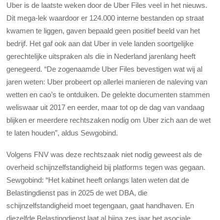
Uber is de laatste weken door de Uber Files veel in het nieuws.
Dit mega-lek waardoor er 124.000 interne bestanden op straat
kwamen te liggen, gaven bepaald geen positief beeld van het
bedrijf. Het gaf ook aan dat Uber in vele landen soortgelijke
gerechtelijke uitspraken als die in Nederland jarenlang heeft
genegeerd. “De zogenaamde Uber Files bevestigen wat wij al
jaren weten: Uber probeert op allerlei manieren de naleving van
wetten en cao’s te ontduiken. De gelekte documenten stammen
weliswaar uit 2017 en eerder, maar tot op de dag van vandaag
blijken er meerdere rechtszaken nodig om Uber zich aan de wet
te laten houden”, aldus Sewgobind.
Volgens FNV was deze rechtszaak niet nodig geweest als de
overheid schijnzelfstandigheid bij platforms tegen was gegaan.
Sewgobind: “Het kabinet heeft onlangs laten weten dat de
Belastingdienst pas in 2025 de wet DBA, die
schijnzelfstandigheid moet tegengaan, gaat handhaven. En
diezelfde Belastingdienst laat al bijna zes jaar het asociale