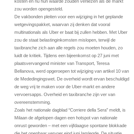
kosten en nu hun waarde zouden verliezen als de markt
zou worden opengesteld.
De vakbonden pleiten voor een wijziging in het geplande
wetgevingspakket, waarvan zij denken dat vooral
multinationals als Uber er baat bij zullen hebben. Met Uber
zou de staat belastinginkomsten mislopen, terwijl de
taxibranche zich aan alle regels zou moeten houden, zo
luidt de kritiek. Tijdens een bijeenkomst op 27 juni met
plaatsvervangend minister van Transport, Teresa
Bellanova, werd opgeroepen tot wijziging van artikel 10 van
de Mededingingswet. De overheid wordt ervan beschuldigd
de weg vrij te maken voor de Uber-markt en andere
vervoersapps. Overheid en taxibranche zijn ver van
overeenstemming.
Zoals het nationale dagblad “Corriere della Sera” meldt, is
Milaan de afgelopen dagen een hotspot van nationale
onrust geworden – met een vijfdaagse spontane blokkade
die het openbaar vervoer eind juni lamlegde. De situatie