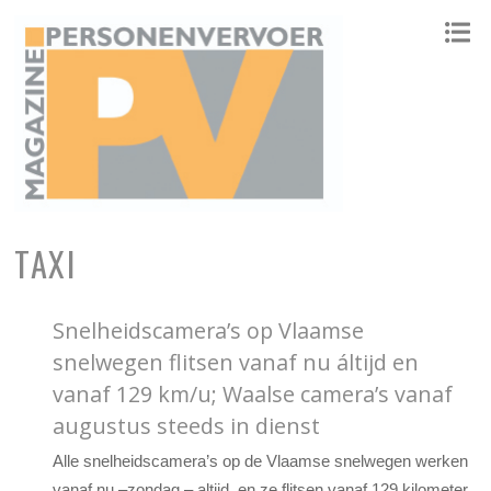
ONAFHANKELIJK PLATFORM VOOR HET PERSONENVERVOER
TAXI
Snelheidscamera’s op Vlaamse
snelwegen flitsen vanaf nu áltijd en
vanaf 129 km/u; Waalse camera’s vanaf
augustus steeds in dienst
Alle snelheidscamera’s op de Vlaamse snelwegen werken
vanaf nu –zondag – altijd, en ze flitsen vanaf 129 kilometer