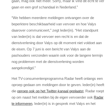
gaan, mag ook niet meer. Sorry, maar ik vind dit echt te ver
gaan en een grof schandaal in Nederland.”
“We hebben meerdere meldingen ontvangen over de
beperktere beschikbaarheid van vervoer en hoe Valys
daarover communiceert,” zegt Ieder(in). “Het standpunt
van Ieder(in) is dat vervoer een recht is en dat de
dienstverlening door Valys op dit moment niet voldoet aan
de eisen. Op 7 juni is een bericht van Valys aan de
pashouders verzonden waarin ook voor de langere termijn
nog problemen met de dienstverlening worden
aangekondigd.”
Het TV-consumentenprogramma Radar heeft onlangs een
oproep gedaan om meldingen door te geven. Ieder(in) heeft
die
oproep ook op het Twitter-kanaal geplaatst
. Radar roept
op om naast het melden bij de eigen vervoerder ook
Radar
te informeren
. Ieder(in) is in gesprek met Valys en het