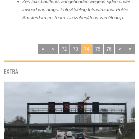
Zes taxichauffeurs aangehouden wegens rijden onder
invloed van drugs. Foto Afdeling Infrastructuur Politie
Amsterdam en Team Taxizaken/Joris van Gennip.
«
<
72
73
74
75
76
>
»
EXTRA