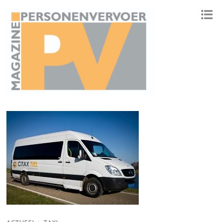
ONAFHANKELIJK PLATFORM VOOR HET PERSONENVERVOER