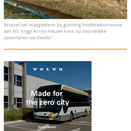
Brussel zet vraagtekens bij gunning hoofdrailconcessie
aan NS: krijgt Arriva nieuwe kans op noordelijke
spoorlijnen via Zwolle?