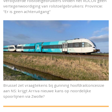
Verbijsterde rolstoelgebruikers vinden het ROCOV geen
vertegenwoordiging van rolstoelgebruikers: Provincie:
“Er is geen achteruitgang”
Brussel zet vraagtekens bij gunning hoofdrailconcessie
aan NS: krijgt Arriva nieuwe kans op noordelijke
spoorlijnen via Zwolle?