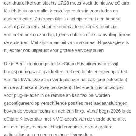
een draaicirkel van slechts 17,28 meter voelt de nieuwe eCitaro
K zich thuis op smalle, kronkelige routes in voorsteden en
oudere steden. Zijn specialiteit is het rijden met een beperkt
aantal passagiers. Maar de compacte eCitaro K toont zijn
voordelen ook op zondag, tijdens daluren of als aanvulling tijdens
de spitsuren. Met zijn capaciteit van maximaal 84 passagiers is
hij echter ook uitgerust voor grotere vervoerstaken.
De in Berlijn tentoongestelde eCitaro K is uitgerust met vijf
hoogspanningsaccupakketten met een totale energiecapaciteit
van 491 kWh. Deze zijn verdeeld over het dak (drie pakketten)
en de achterkant (twee pakketten). Het voertuig is ontworpen
voor plug-in-laden in de remise en kan flexibel worden
geconfigureerd op verschillende posities met laadaansluitingen
boven de vooras rechts en achterin links. Vanaf begin 2026 is de
eCitaro K leverbaar met NMC-accu’s van de vierde generatie,
die een hoge energiedichtheid combineren voor grotere
actieradiussen en een zeer lange levensduur.