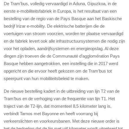
De Tram’bus, volledig vervaardigd in Aduna, Gipuzkoa, in de
eerste e-mobiliteitsfabriek in Europa, is het resultaat van een
bestelling van de regio van de Pays Basque aan het Baskische
bedrijf Irizar e-mobility. De elektrische batterijen die de
voertuigen van stroom voorzien, worden ter plaatse vervaardigd
en de fabriek levert ook alle infrastructuursystemen die nodig zijn
voor het opladen, aandrijfsystemen en energieopslag. Al deze
dingen zijn troeven die de Communauté d’agglomération Pays
Basque hebben aangetrokken, een instelling die in 2017 werd
opgericht en die ervoor heeft gekozen om de Tram’bus tot
speerpunt van hun mobiliteitsbeleid te maken.
De nieuwe bestelling kadert in de uitbreiding van lijn T2 van de
Tram’bus en de verhoging van de frequentie van lijn T1. Het
traject van de T2-lijn, dat momenteel 8,5 kilometer lang is,
verbindt Tarnos met Bayonne en heeft voorrang bij
verkeerslichten en voorkeursbanen. Met deze nieuwe order is
het de bedoeling dat de lijn met vijf kilometer wordt uitgebreid tot