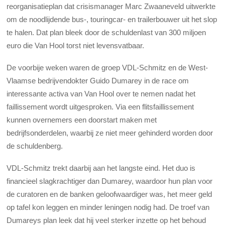
reorganisatieplan dat crisismanager Marc Zwaaneveld uitwerkte
om de noodlijdende bus-, touringcar- en trailerbouwer uit het slop
te halen. Dat plan bleek door de schuldenlast van 300 miljoen
euro die Van Hool torst niet levens­vatbaar.
De voorbije weken waren de groep VDL-Schmitz en de West-
Vlaamse bedrijvendokter Guido Dumarey in de race om
interessante activa van Van Hool over te nemen nadat het
faillissement wordt uitgesproken. Via een flitsfaillissement
kunnen overnemers een doorstart maken met
bedrijfsonderdelen, waarbij ze niet meer gehinderd worden door
de schuldenberg.
VDL-Schmitz trekt daarbij aan het langste eind. Het duo is
financieel slagkrachtiger dan Dumarey, waardoor hun plan voor
de curatoren en de banken geloofwaardiger was, het meer geld
op tafel kon leggen en minder leningen nodig had. De troef van
Dumareys plan leek dat hij veel sterker inzette op het behoud