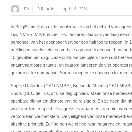
PV
0 Reactie
april 16, 2024
In België speelt dezelfde problematiek op het gebied van agres
Lijn, NMBS, MIVB en de TEC lanceren daarom vandaag een n
personeel van het openbaar vervoer een halt toe te roepen. In 2
meldingen van fysieke en verbale agressie tegenover hun med
15 gevallen per dag. Deze onthutsende cijfers tonen dat het fe
onaanvaardbare situatie, en daarom lanceren de vier operato
gezamenlijke campagne. Samen roepen ze daarin op tot meer 
Sophie Dutordoir
(CEO NMBS),
Brieuc de Meeûs (CEO MIVB)
Soors
(CEO de TEC):
”Elke dag opnieuw staan onze medewerk
openbare dienst ten dienste van de reizigers. En ze doen dat n
werk verdient respect. De agressies waarmee zij echter worden
veroordelen we met klem. De veiligheid van onze medewerkers 
absolute prioriteit. Zelf nemen we al heel wat maatregelen, ma
kunnen we onmogelijk alleen oplossen. Aan de politiediensten v