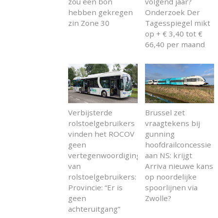
zou een bon
volgend jaar?
hebben gekregen
Onderzoek Der
zin Zone 30
Tagesspiegel mikt
op + € 3,40 tot €
66,40 per maand
Verbijsterde
Brussel zet
rolstoelgebruikers
vraagtekens bij
vinden het ROCOV
gunning
geen
hoofdrailconcessie
vertegenwoordiging
aan NS: krijgt
van
Arriva nieuwe kans
rolstoelgebruikers:
op noordelijke
Provincie: “Er is
spoorlijnen via
geen
Zwolle?
achteruitgang”