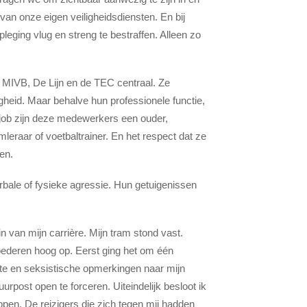
an onze eigen veiligheidsdiensten. En bij
eging vlug en streng te bestraffen. Alleen zo
IVB, De Lijn en de TEC centraal. Ze
gheid. Maar behalve hun professionele functie,
 job zijn deze medewerkers een ouder,
leraar of voetbaltrainer. En het respect dat ze
en.
ale of fysieke agressie. Hun getuigenissen
n van mijn carrière. Mijn tram stond vast.
oederen hoog op. Eerst ging het om één
ste en seksistische opmerkingen naar mijn
urpost open te forceren. Uiteindelijk besloot ik
appen. De reizigers die zich tegen mij hadden