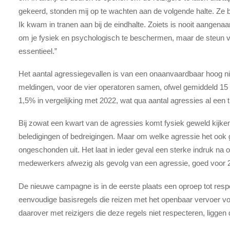
gekeerd, stonden mij op te wachten aan de volgende halte. Ze b
Ik kwam in tranen aan bij de eindhalte. Zoiets is nooit aangena
om je fysiek en psychologisch te beschermen, maar de steun v
essentieel.”
Het aantal agressiegevallen is van een onaanvaardbaar hoog ni
meldingen, voor de vier operatoren samen, ofwel gemiddeld 15 
1,5% in vergelijking met 2022, wat qua aantal agressies al een t
Bij zowat een kwart van de agressies komt fysiek geweld kijken
beledigingen of bedreigingen. Maar om welke agressie het ook g
ongeschonden uit. Het laat in ieder geval een sterke indruk n
medewerkers afwezig als gevolg van een agressie, goed voor 
De nieuwe campagne is in de eerste plaats een oproep tot res
eenvoudige basisregels die reizen met het openbaar vervoer 
daarover met reizigers die deze regels niet respecteren, liggen