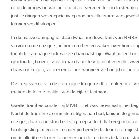
rond de omgeving van het openbaar vervoer, ter ondersteuning v
justitie dringen we er opnieuw op aan om elke vorm van geweldpl
kunnen we dit stoppen.”
In de nieuwe campagne staan twaalf medewerkers van NMBS, M
vervoeren de reizigers, informeren hen en waken over hun veili
toont de campagne ook wie ze daarnaast zijn. Want buiten hun
grootouder, broer of zus, iemands beste vriend of vriendin, zwem
daarvoor krijgen, verdienen ze ook wanneer ze hun job uitoefen
De medewerkers in de campagne kregen zelf te maken met verb
maken de trieste realiteit van de cijfers tastbaar.
Gaëlle
, trambestuurster bij MIVB:
“Het was helemaal in het begi
Nadat de tram enkele minuten stilgestaan had, laaiden de gem
reiziger, daarna ontstond er een groepseffect. Ik kreeg ongepa
hoofd geslingerd en een reiziger probeerde de deur naar mijn stu
om in allerijl de deuren te openen om de reizigers te laten uitst