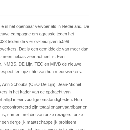
sie in het openbaar vervoer als in Nederland. De
ieuwe campagne om agressie tegen het
023 telden de vier ov-bedrijven 5.598
ewerkers. Dat is een gemiddelde van meer dan
nomeen helaas zeer actueel is. Een
ren, NMBS, DE Lijn, TEC en MIVB de nieuwe
respect ten opzichte van hun medewerkers.
, Ann Schoubs
(CEO De Lijn),
Jean-Michel
ers in het kader van de opdracht van
iet altijd in eenvoudige omstandigheden. Hun
 geconfronteerd zijn totaal onaanvaardbaar en
is, samen met die van onze reizigers, onze
ar een dergelijk maatschappelijk probleem
ragen we om zichtbaar aanwezig te zijn in en