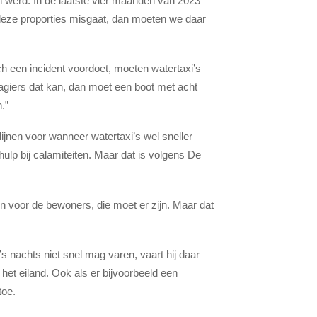
n werd. In de laatste vier maanden van 2023
 deze proporties misgaat, dan moeten we daar
ch een incident voordoet, moeten watertaxi’s
agiers dat kan, dan moet een boot met acht
.”
ijnen voor wanneer watertaxi’s wel sneller
ulp bij calamiteiten. Maar dat is volgens De
n voor de bewoners, die moet er zijn. Maar dat
s nachts niet snel mag varen, vaart hij daar
het eiland. Ook als er bijvoorbeeld een
toe.