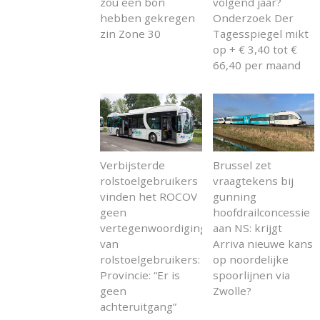
zou een bon
volgend jaar?
hebben gekregen
Onderzoek Der
zin Zone 30
Tagesspiegel mikt
op + € 3,40 tot €
66,40 per maand
Verbijsterde
Brussel zet
rolstoelgebruikers
vraagtekens bij
vinden het ROCOV
gunning
geen
hoofdrailconcessie
vertegenwoordiging
aan NS: krijgt
van
Arriva nieuwe kans
rolstoelgebruikers:
op noordelijke
Provincie: “Er is
spoorlijnen via
geen
Zwolle?
achteruitgang”