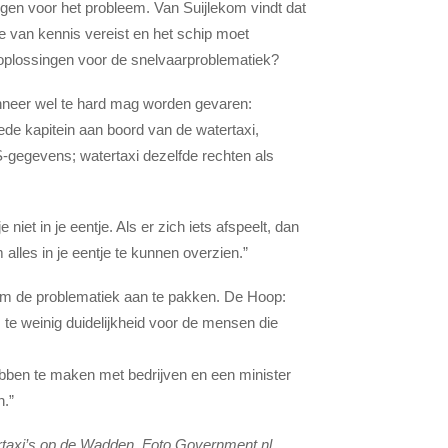
ngen voor het probleem. Van Suijlekom vindt dat
e van kennis vereist en het schip moet
e oplossingen voor de snelvaarproblematiek?
nneer wel te hard mag worden gevaren:
ede kapitein aan boord van de watertaxi,
-gegevens; watertaxi dezelfde rechten als
niet in je eentje. Als er zich iets afspeelt, dan
 alles in je eentje te kunnen overzien.”
g om de problematiek aan te pakken. De Hoop:
te weinig duidelijkheid voor de mensen die
bben te maken met bedrijven en een minister
n.”
tertaxi’s op de Wadden. Foto Government.nl