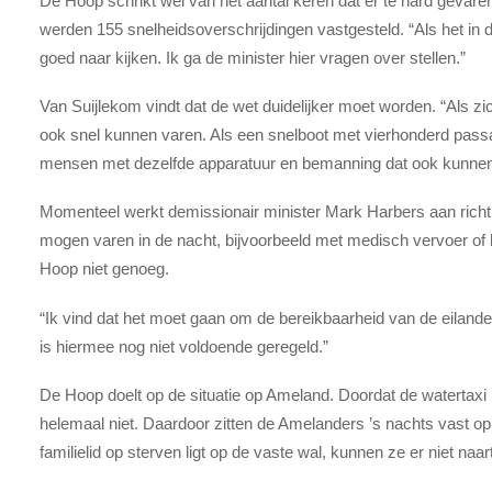
De Hoop schrikt wel van het aantal keren dat er te hard gevare
werden 155 snelheidsoverschrijdingen vastgesteld. “Als het in
goed naar kijken. Ik ga de minister hier vragen over stellen.”
Van Suijlekom vindt dat de wet duidelijker moet worden. “Als zi
ook snel kunnen varen. Als een snelboot met vierhonderd pass
mensen met dezelfde apparatuur en bemanning dat ook kunnen
Momenteel werkt demissionair minister Mark Harbers aan richtl
mogen varen in de nacht, bijvoorbeeld met medisch vervoer of h
Hoop niet genoeg.
“Ik vind dat het moet gaan om de bereikbaarheid van de eilande
is hiermee nog niet voldoende geregeld.”
De Hoop doelt op de situatie op Ameland. Doordat de watertaxi ’
helemaal niet. Daardoor zitten de Amelanders ’s nachts vast op 
familielid op sterven ligt op de vaste wal, kunnen ze er niet naar