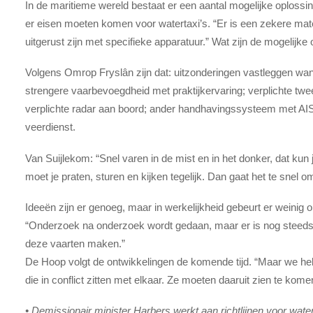
In de maritieme wereld bestaat er een aantal mogelijke oplossi
er eisen moeten komen voor watertaxi’s. “Er is een zekere mat
uitgerust zijn met specifieke apparatuur.” Wat zijn de mogelijk
Volgens Omrop Fryslân zijn dat: uitzonderingen vastleggen wa
strengere vaarbevoegdheid met praktijkervaring; verplichte twe
verplichte radar aan boord; ander handhavingssysteem met AIS
veerdienst.
Van Suijlekom: “Snel varen in de mist en in het donker, dat kun je 
moet je praten, sturen en kijken tegelijk. Dan gaat het te snel om
Ideeën zijn er genoeg, maar in werkelijkheid gebeurt er weini
“Onderzoek na onderzoek wordt gedaan, maar er is nog steeds 
deze vaarten maken.”
De Hoop volgt de ontwikkelingen de komende tijd. “Maar we he
die in conflict zitten met elkaar. Ze moeten daaruit zien te kome
• Demissionair minister Harbers werkt aan richtlijnen voor wa