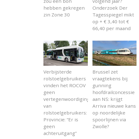
zou een bon
volgend jaar?
hebben gekregen
Onderzoek Der
zin Zone 30
Tagesspiegel mikt
op + € 3,40 tot €
66,40 per maand
Verbijsterde
Brussel zet
rolstoelgebruikers
vraagtekens bij
vinden het ROCOV
gunning
geen
hoofdrailconcessie
vertegenwoordiging
aan NS: krijgt
van
Arriva nieuwe kans
rolstoelgebruikers:
op noordelijke
Provincie: “Er is
spoorlijnen via
geen
Zwolle?
achteruitgang”