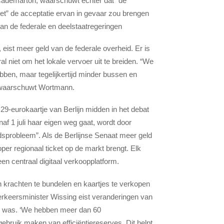
ademartori, waarschuwt echter dat “de
et” de acceptatie ervan in gevaar zou brengen
 van de federale en deelstaatregeringen
eist meer geld van de federale overheid. Er is
l niet om het lokale vervoer uit te breiden. “We
bben, maar tegelijkertijd minder bussen en
, waarschuwt Wortmann.
t 29-eurokaartje van Berlijn midden in het debat
af 1 juli haar eigen weg gaat, wordt door
dsprobleem”. Als de Berlijnse Senaat meer geld
oper regionaal ticket op de markt brengt. Elk
geen centraal digitaal verkoopplatform.
 krachten te bundelen en kaartjes te verkopen
erkeersminister Wissing eist veranderingen van
ltijd was. ‘We hebben meer dan 60
ebruik maken van efficiëntiereserves. Dit helpt