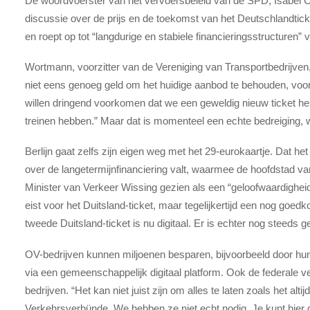
De woordvoerster van het vervoersbeleid van de SPD, Isabel C
discussie over de prijs en de toekomst van het Deutschlandtick
en roept op tot “langdurige en stabiele financieringsstructuren”
Wortmann, voorzitter van de Vereniging van Transportbedrijven, 
niet eens genoeg geld om het huidige aanbod te behouden, voora
willen dringend voorkomen dat we een geweldig nieuw ticket he
treinen hebben.” Maar dat is momenteel een echte bedreiging
Berlijn gaat zelfs zijn eigen weg met het 29-eurokaartje. Dat he
over de langetermijnfinanciering valt, waarmee de hoofdstad van
Minister van Verkeer Wissing gezien als een “geloofwaardighei
eist voor het Duitsland-ticket, maar tegelijkertijd een nog goedk
tweede Duitsland-ticket is nu digitaal. Er is echter nog steeds 
OV-bedrijven kunnen miljoenen besparen, bijvoorbeeld door hun
via een gemeenschappelijk digitaal platform. Ook de federale v
bedrijven. “Het kan niet juist zijn om alles te laten zoals het a
Verkehrsverbünde. We hebben ze niet echt nodig. Je kunt hier g