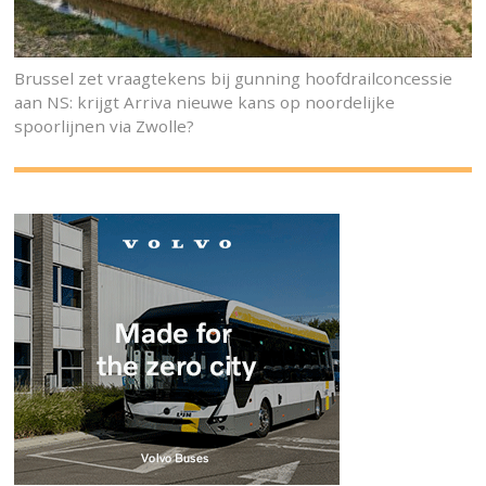
Brussel zet vraagtekens bij gunning hoofdrailconcessie
aan NS: krijgt Arriva nieuwe kans op noordelijke
spoorlijnen via Zwolle?