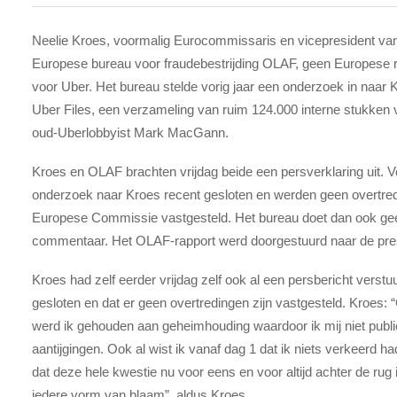
Neelie Kroes, voormalig Eurocommissaris en vicepresident va
Europese bureau voor fraudebestrijding OLAF, geen Europese 
voor Uber. Het bureau stelde vorig jaar een onderzoek in naar K
Uber Files, een verzameling van ruim 124.000 interne stukken v
oud-Uberlobbyist Mark MacGann.
Kroes en OLAF brachten vrijdag beide een persverklaring uit. 
onderzoek naar Kroes recent gesloten en werden geen overtre
Europese Commissie vastgesteld. Het bureau doet dan ook gee
commentaar. Het OLAF-rapport werd doorgestuurd naar de pr
Kroes had zelf eerder vrijdag zelf ook al een persbericht verst
gesloten en dat er geen overtredingen zijn vastgesteld. Kroe
werd ik gehouden aan geheimhouding waardoor ik mij niet publie
aantijgingen. Ook al wist ik vanaf dag 1 dat ik niets verkeerd h
dat deze hele kwestie nu voor eens en voor altijd achter de ru
iedere vorm van blaam”, aldus Kroes.