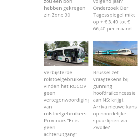
zou een bon
volgend jaar?
hebben gekregen
Onderzoek Der
zin Zone 30
Tagesspiegel mikt
op + € 3,40 tot €
66,40 per maand
Verbijsterde
Brussel zet
rolstoelgebruikers
vraagtekens bij
vinden het ROCOV
gunning
geen
hoofdrailconcessie
vertegenwoordiging
aan NS: krijgt
van
Arriva nieuwe kans
rolstoelgebruikers:
op noordelijke
Provincie: “Er is
spoorlijnen via
geen
Zwolle?
achteruitgang”