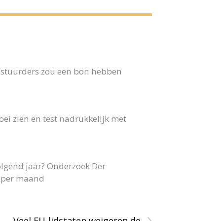
 bestuurders zou een bon hebben
ei zien en test nadrukkelijk met
olgend jaar? Onderzoek Der
40 per maand
›
Veel EU-lidstaten weigeren de