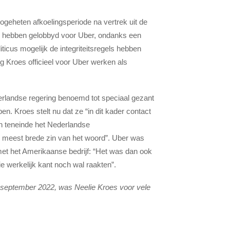
ogeheten afkoelingsperiode na vertrek uit de
 hebben gelobbyd voor Uber, ondanks een
cus mogelijk de integriteitsregels hebben
ng Kroes officieel voor Uber werken als
erlandse regering benoemd tot speciaal gezant
pen. Kroes stelt nu dat ze “in dit kader contact
n teneinde het Nederlandse
e meest brede zin van het woord”. Uber was
met het Amerikaanse bedrijf: “Het was dan ook
ie werkelijk kant noch wal raakten”.
8 september 2022, was Neelie Kroes voor vele