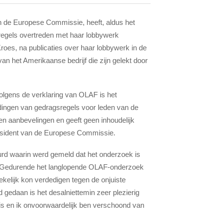
n de Europese Commissie, heeft, aldus het
regels overtreden met haar lobbywerk
roes, na publicaties over haar lobbywerk in de
an het Amerikaanse bedrijf die zijn gelekt door
Volgens de verklaring van OLAF is het
dingen van gedragsregels voor leden van de
n aanbevelingen en geeft geen inhoudelijk
esident van de Europese Commissie.
uurd waarin werd gemeld dat het onderzoek is
s: “Gedurende het langlopende OLAF-onderzoek
kelijk kon verdedigen tegen de onjuiste
ad gedaan is het desalniettemin zeer plezierig
g is en ik onvoorwaardelijk ben verschoond van