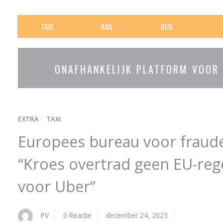
TAXI
RAIL
BUS
ONAFHANKELIJK PLATFORM VOOR
EXTRA
/
TAXI
Europees bureau voor fraude
“Kroes overtrad geen EU-re
voor Uber”
PV
0 Reactie
december 24, 2023