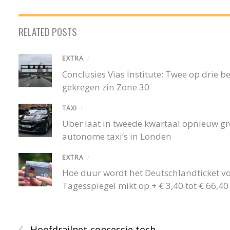
RELATED POSTS
EXTRA
/
Conclusies Vias Institute: Twee op drie
gekregen zin Zone 30
TAXI
/
Uber laat in tweede kwartaal opnieuw gro
autonome taxi’s in Londen
EXTRA
/
Hoe duur wordt het Deutschlandticket v
Tagesspiegel mikt op + € 3,40 tot € 66,
‹
Hoofdrailnet-concessie toch