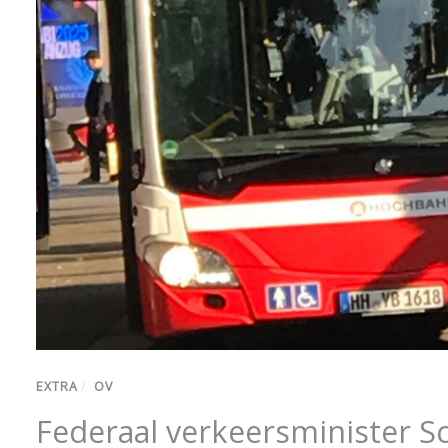
EXTRA
/
OV
Federaal verkeersminister S