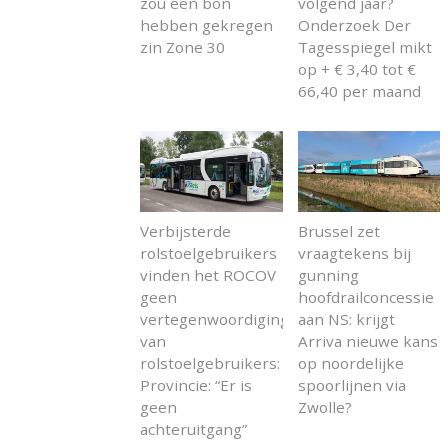
zou een bon
volgend jaar?
hebben gekregen
Onderzoek Der
zin Zone 30
Tagesspiegel mikt
op + € 3,40 tot €
66,40 per maand
Verbijsterde
Brussel zet
rolstoelgebruikers
vraagtekens bij
vinden het ROCOV
gunning
geen
hoofdrailconcessie
vertegenwoordiging
aan NS: krijgt
van
Arriva nieuwe kans
rolstoelgebruikers:
op noordelijke
Provincie: “Er is
spoorlijnen via
geen
Zwolle?
achteruitgang”