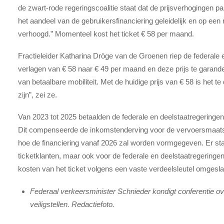
de zwart-rode regeringscoalitie staat dat de prijsverhogingen p
het aandeel van de gebruikersfinanciering geleidelijk en op e
verhoogd.” Momenteel kost het ticket € 58 per maand.
Fractieleider Katharina Dröge van de Groenen riep de federale 
verlagen van € 58 naar € 49 per maand en deze prijs te garand
van betaalbare mobiliteit. Met de huidige prijs van € 58 is het t
zijn”, zei ze.
Van 2023 tot 2025 betaalden de federale en deelstaatregeringen 
Dit compenseerde de inkomstenderving voor de vervoersmaatsc
hoe de financiering vanaf 2026 zal worden vormgegeven. Er st
ticketklanten, maar ook voor de federale en deelstaatregeringe
kosten van het ticket volgens een vaste verdeelsleutel omgesl
Federaal verkeersminister Schnieder kondigt conferentie ov
veiligstellen. Redactiefoto.