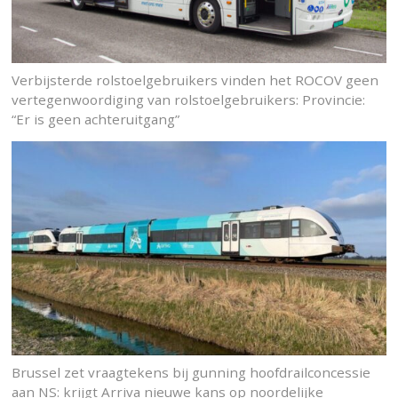
Verbijsterde rolstoelgebruikers vinden het ROCOV geen
vertegenwoordiging van rolstoelgebruikers: Provincie:
“Er is geen achteruitgang”
Brussel zet vraagtekens bij gunning hoofdrailconcessie
aan NS: krijgt Arriva nieuwe kans op noordelijke