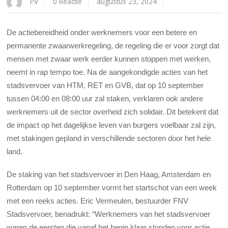
PV
0 Reactie
augustus 23, 2024
De actiebereidheid onder werknemers voor een betere en
permanente zwaarwerkregeling, de regeling die er voor zorgt dat
mensen met zwaar werk eerder kunnen stoppen met werken,
neemt in rap tempo toe. Na de aangekondigde acties van het
stadsvervoer van HTM, RET en GVB, dat op 10 september
tussen 04:00 en 08:00 uur zal staken, verklaren ook andere
werknemers uit de sector overheid zich solidair. Dit betekent dat
de impact op het dagelijkse leven van burgers voelbaar zal zijn,
met stakingen gepland in verschillende sectoren door het hele
land.
De staking van het stadsvervoer in Den Haag, Amsterdam en
Rotterdam op 10 september vormt het startschot van een week
met een reeks acties. Eric Vermeulen, bestuurder FNV
Stadsvervoer, benadrukt: “Werknemers van het stadsvervoer
waren de eersten die vanaf het begin klaar stonden voor actie.