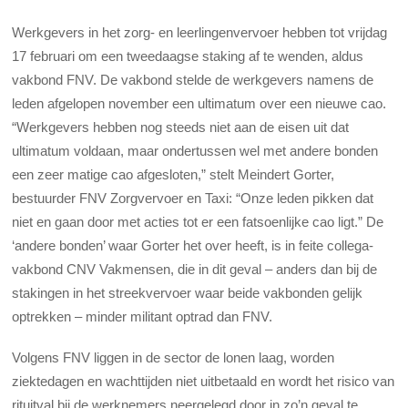
Werkgevers in het zorg- en leerlingenvervoer hebben tot vrijdag
17 februari om een tweedaagse staking af te wenden, aldus
vakbond FNV. De vakbond stelde de werkgevers namens de
leden afgelopen november een ultimatum over een nieuwe cao.
“Werkgevers hebben nog steeds niet aan de eisen uit dat
ultimatum voldaan, maar ondertussen wel met andere bonden
een zeer matige cao afgesloten,” stelt Meindert Gorter,
bestuurder FNV Zorgvervoer en Taxi: “Onze leden pikken dat
niet en gaan door met acties tot er een fatsoenlijke cao ligt.” De
‘andere bonden’ waar Gorter het over heeft, is in feite collega-
vakbond CNV Vakmensen, die in dit geval – anders dan bij de
stakingen in het streekvervoer waar beide vakbonden gelijk
optrekken – minder militant optrad dan FNV.
Volgens FNV liggen in de sector de lonen laag, worden
ziektedagen en wachttijden niet uitbetaald en wordt het risico van
rituitval bij de werknemers neergelegd door in zo’n geval te