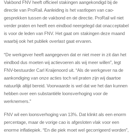
Vakbond FNV heeft officieel stakingen aangekondigd bij de
directie van ProRail. Aanleiding is het vastlopen van cao-
gesprekken tussen de vakbond en de directie. ProRail wil niet
verder praten en heeft een eindbod neergelegd dat onacceptabel
is voor de leden van FNV. Het gaat om stakingen deze maand
waarbij ook het publiek overlast gaat ervaren.
“De werkgever heeft aangegeven dat er niet meer in zit dan het
eindbod dus moeten wij actievoeren als wij meer willen”, legt
FNV-bestuurder Carl Kraijenoord uit. “Als de werkgever na de
aankondiging van onze acties toch wil praten zijn wij daartoe
natuurlijk altijd bereid. Voorwaarde is wel dat we het dan kunnen
hebben over een substantiële loonsverhoging voor de
werknemers.”
FNV wil een loonsverhoging van 13%. Dat klinkt als een enorm
percentage, maar de vorige cao is afgesloten vlak voor een
enorme inflatiepiek. “En die piek moet wel gecorrigeerd worden”,