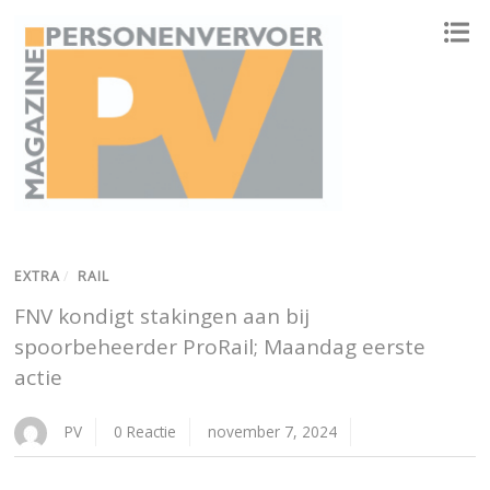
ONAFHANKELIJK PLATFORM VOOR HET PERSONENVERVOER
EXTRA
/
RAIL
FNV kondigt stakingen aan bij
spoorbeheerder ProRail; Maandag eerste
actie
PV
0 Reactie
november 7, 2024