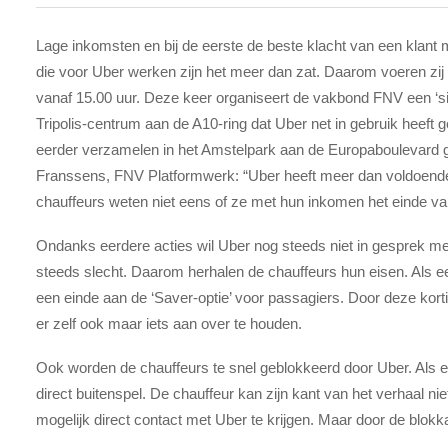
Lage inkomsten en bij de eerste de beste klacht van een klant 
die voor Uber werken zijn het meer dan zat. Daarom voeren zij
vanaf 15.00 uur. Deze keer organiseert de vakbond FNV een ‘sit
Tripolis-centrum aan de A10-ring dat Uber net in gebruik heeft
eerder verzamelen in het Amstelpark aan de Europaboulevard g
Franssens, FNV Platformwerk: “Uber heeft meer dan voldoende
chauffeurs weten niet eens of ze met hun inkomen het einde v
Ondanks eerdere acties wil Uber nog steeds niet in gesprek met
steeds slecht. Daarom herhalen de chauffeurs hun eisen. Als ee
een einde aan de ‘Saver-optie’ voor passagiers. Door deze kor
er zelf ook maar iets aan over te houden.
Ook worden de chauffeurs te snel geblokkeerd door Uber. Als een
direct buitenspel. De chauffeur kan zijn kant van het verhaal ni
mogelijk direct contact met Uber te krijgen. Maar door de blokka