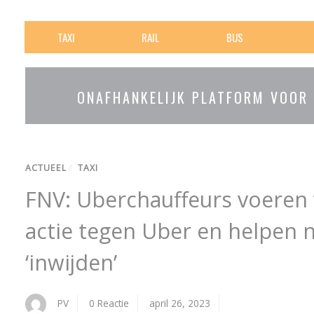
TAXI
RAIL
BUS
ONAFHANKELIJK PLATFORM VOOR
ACTUEEL
/
TAXI
FNV: Uberchauffeurs voere
actie tegen Uber en helpen
‘inwijden’
PV
0 Reactie
april 26, 2023