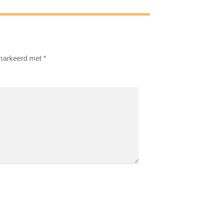
emarkeerd met
*