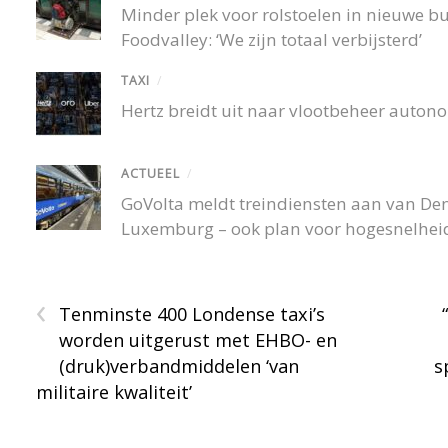
Minder plek voor rolstoelen in nieuwe 
Foodvalley: ‘We zijn totaal verbijsterd’
TAXI
/
Hertz breidt uit naar vlootbeheer autono
ACTUEEL
/
GoVolta meldt treindiensten aan van De
Luxemburg – ook plan voor hogesnelheid
‹
Tenminste 400 Londense taxi’s
worden uitgerust met EHBO- en
(druk)verbandmiddelen ‘van
s
militaire kwaliteit’