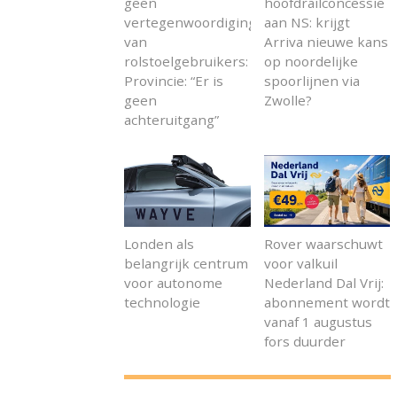
geen
hoofdrailconcessie
vertegenwoordiging
aan NS: krijgt
van
Arriva nieuwe kans
rolstoelgebruikers:
op noordelijke
Provincie: “Er is
spoorlijnen via
geen
Zwolle?
achteruitgang”
Londen als
Rover waarschuwt
belangrijk centrum
voor valkuil
voor autonome
Nederland Dal Vrij:
technologie
abonnement wordt
vanaf 1 augustus
fors duurder