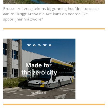
Brussel zet vraagtekens bij gunning hoofdrailconcessie
aan NS: krijgt Arriva nieuwe kans op noordelijke
spoorlijnen via Zwolle?