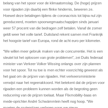
belang van het spoor voor de klimaatomslag. De (hoge) prijzen
voor rijpaden zijn daarbij een flinke hindernis, beweren ze.
Hoewel deze betalingen tijdens de coronacrisis tot bijna nul zijn
gereduceerd, moeten spoorwegmaatschappijen sinds januari
weer 57 procent van die bedragen zelf betalen. Vanaf de zomer
geldt weer het volle tarief. Duitsland rekent samen met Frankrijk
het hoogste tarief van Europa, rond de acht euro per kilometer.
“We willen meer gebruik maken van de concurrentie. Het is een
sleutel tot het oplossen van grote problemen”, zei Duits federaal
minister van Verkeer Volker Wissing onlangs over zijn plannen
voor het spoor. Tot nu toe is men echter voorzichtig geweest als
het gaat om de prijzen van rijpaden. Het verkeersministerie
verwijst naar het regeerakkoord. Het betekent dat de prijzen voor
rijpaden een probleem kunnen worden als de begroting geen
reducering van de prijzen toelaat. Maar Flixmobility-baas en
mede-oprichter André Schwämmlein heeft nog hoop. “We
moeten de routeprijzen verlagen waar we nieuw