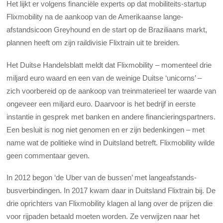
Het lijkt er volgens financiële experts op dat mobiliteits-startup
Flixmobility na de aankoop van de Amerikaanse lange-
afstandsicoon Greyhound en de start op de Braziliaans markt,
plannen heeft om zijn raildivisie Flixtrain uit te breiden.
Het Duitse Handelsblatt meldt dat Flixmobility – momenteel drie
miljard euro waard en een van de weinige Duitse ‘unicorns’ –
zich voorbereid op de aankoop van treinmaterieel ter waarde van
ongeveer een miljard euro. Daarvoor is het bedrijf in eerste
instantie in gesprek met banken en andere financieringspartners.
Een besluit is nog niet genomen en er zijn bedenkingen – met
name wat de politieke wind in Duitsland betreft. Flixmobility wilde
geen commentaar geven.
In 2012 begon ‘de Uber van de bussen’ met langeafstands-
busverbindingen. In 2017 kwam daar in Duitsland Flixtrain bij. De
drie oprichters van Flixmobility klagen al lang over de prijzen die
voor rijpaden betaald moeten worden. Ze verwijzen naar het