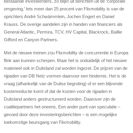
bestaande investeerders, zo blijkt uit berichten uit de ‘corporate
omgeving.’ Iets meer dan 25 procent van Flixmobility is van de
oprichters André Schwämmlein, Jochen Engert en Daniel
Krauss. De overige aandelen zijn in handen van financiers als
General Atlantic, Permira, TCV, HV Capital, Blackrock, Baillie
Gifford en Canyon Partners.
Met de nieuwe treinen zou Flixmobility de concurrentie in Europa
flink aan kunnen scherpen. Maar het is onduidelijk of het nieuwe
materieel ook in Duitsland zal worden ingezet. De prijzen van de
rijpaden van DB Netz vormen daarvoor een hindernis. Het is de
vraag (afhankelijk van de Duitse begroting) of er een blijvende
kostenreductie komt of dat de kosten voor de rijpaden in
Duitsland anders gestructureerd worden. Daarover zijn de
coalitiepartners het oneens. Een ander punt van speculatie –
gevoed door deze investeringsberichten – is een mogelijke
toekomstige beursgang van Flixmobility.